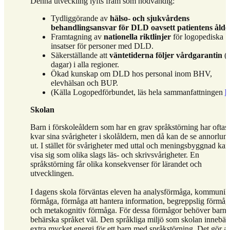
Denna utveckling lyfts fram som nödvändig:
Tydliggörande av
hälso- och sjukvårdens
behandlingsansvar för DLD oavsett patientens ålde
Framtagning av
nationella riktlinjer
för logopediska
insatser för personer med DLD.
Säkerställande att
väntetiderna följer vårdgarantin
(
dagar) i alla regioner.
Ökad kunskap om DLD hos personal inom BHV,
elevhälsan och BUP.
(Källa Logopedförbundet, läs hela sammanfattningen
h
Skolan
Barn i förskoleåldern som har en grav språkstörning har oftast
kvar sina svårigheter i skolåldern, men då kan de se annorlun
ut. I stället för svårigheter med uttal och meningsbyggnad kan
visa sig som olika slags läs- och skrivsvårigheter. En
språkstörning får olika konsekvenser för lärandet och
utvecklingen.
I dagens skola förväntas eleven ha analysförmåga, kommunik
förmåga, förmåga att hantera information, begreppslig förmåg
och metakognitiv förmåga. För dessa förmågor behöver barne
behärska språket väl. Den språkliga miljö som skolan innebär 
extra mycket energi för ett barn med språkstörning. Det gör at