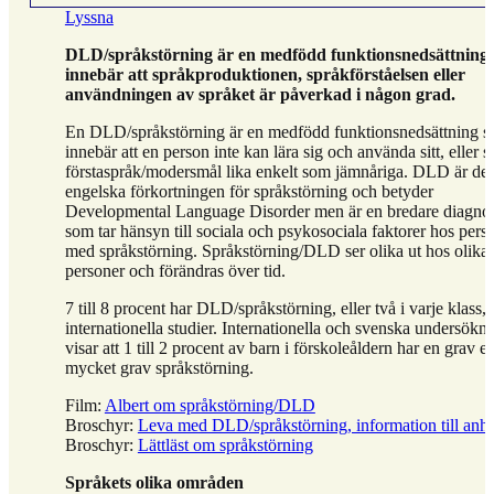
Lyssna
DLD/språkstörning är en medfödd funktionsnedsättning
innebär att språkproduktionen, språkförståelsen eller
användningen av språket är påverkad i någon grad.
En DLD/språkstörning är en medfödd funktionsnedsättning 
innebär att en person inte kan lära sig och använda sitt, eller s
förstaspråk/modersmål lika enkelt som jämnåriga. DLD är de
engelska förkortningen för språkstörning och betyder
Developmental Language Disorder men är en bredare diagno
som tar hänsyn till sociala och psykosociala faktorer hos pers
med språkstörning. Språkstörning/DLD ser olika ut hos olika
personer och förändras över tid.
7 till 8 procent har DLD/språkstörning, eller två i varje klass, 
internationella studier. Internationella och svenska undersökn
visar att 1 till 2 procent av barn i förskoleåldern har en grav el
mycket grav språkstörning.
Film:
Albert om språkstörning/DLD
Broschyr:
Leva med DLD/språkstörning, information till anh
Broschyr:
Lättläst om språkstörning
Språkets olika områden