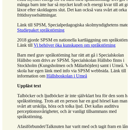
många barn inte har så mycket kraft och energi kvar till att gö
läxor efter skoldagens slut. Det kan också vara svårt att orka
fritidssysselsättningar.
Länk till SPSM, Specialpedagogiska skolmyndighetens mater
Studiepaket språkstörning
2018 gjorde SPSM en nationella kartläggning om språkstörni
Länk till
Vi behöver öka kunskapen om språkstörning
Barn med grav språkstörning har rätt att gå i Specialskolan
Hällsbo som drivs av SPSM. Specialskolan Hällsbo finns i
Stockholm (Kungsholmen och Mälarhöjden) samt i Umeå. Va
skola har egen länk med info via SPSM webbsida. Länk till
information om
Hällsboskolan i Umeå
Uppläst text
Talböcker och ljudböcker är inte självklart bra för den som ha
språkstörning. Trots att en person har en god hörsel kan man 
svårt att urskilja, höra och tolka ljud. Det kallas auditiva
perceptionssvårigheter, och är vanligt tillsammans med
språkstörning.
Afasiförbundet/Talknuten har varit med och tagit fram en lån