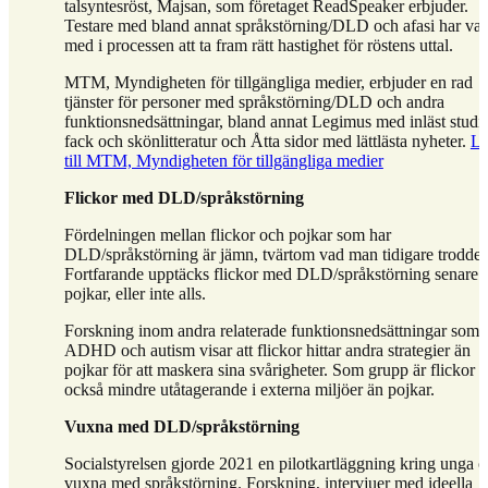
talsyntesröst, Majsan, som företaget ReadSpeaker erbjuder.
Testare med bland annat språkstörning/DLD och afasi har var
med i processen att ta fram rätt hastighet för röstens uttal.
MTM, Myndigheten för tillgängliga medier, erbjuder en rad
tjänster för personer med språkstörning/DLD och andra
funktionsnedsättningar, bland annat Legimus med inläst studie
fack och skönlitteratur och Åtta sidor med lättlästa nyheter.
L
till MTM, Myndigheten för tillgängliga medier
Flickor med DLD/språkstörning
Fördelningen mellan flickor och pojkar som har
DLD/språkstörning är jämn, tvärtom vad man tidigare trodde.
Fortfarande upptäcks flickor med DLD/språkstörning senare 
pojkar, eller inte alls.
Forskning inom andra relaterade funktionsnedsättningar som
ADHD och autism visar att flickor hittar andra strategier än
pojkar för att maskera sina svårigheter. Som grupp är flickor
också mindre utåtagerande i externa miljöer än pojkar.
Vuxna med
DLD/språkstörning
Socialstyrelsen gjorde 2021 en pilotkartläggning kring unga 
vuxna med språkstörning. Forskning, intervjuer med ideella