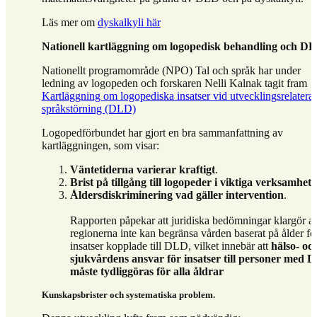
Läs mer om
dyskalkyli här
Nationell kartläggning om logopedisk behandling och D
Nationellt programområde (NPO) Tal och språk har under
ledning av logopeden och forskaren Nelli Kalnak tagit fram
Kartläggning om logopediska insatser vid utvecklingsrelatera
språkstörning (DLD)
Logopedförbundet har gjort en bra sammanfattning av
kartläggningen, som visar:
Väntetiderna varierar kraftigt
.
Brist på tillgång till logopeder i viktiga verksamhete
Åldersdiskriminering
vad gäller intervention
.
Rapporten påpekar att juridiska bedömningar klargör at
regionerna inte kan begränsa vården baserat på ålder fö
insatser kopplade till DLD, vilket innebär att
hälso- oc
sjukvårdens ansvar för insatser till personer med 
måste tydliggöras för alla åldrar
Kunskapsbrister och systematiska problem
.