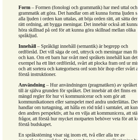
Form
– Formen (fonologi och grammatik) har med uttal och
grammatik att göra. Det handlar om att kunna forma ljuden så 
alla ljuden i orden kan uttalas, att böja orden rätt, att sätta dem
rätt ordning, att bygga meningar. Det innebär också att kunna
höra skillnad på ord för att kunna göra skillnad mellan olika
språkljud.
Innehåll
– Språkligt innehåll (semantik) är begrepp och
ordförråd. Det vill säga de ord, uttryck och meningar man förs
och kan. Om ett barn har svårt med språkets innehåll kan det ti
exempel ha ett litet ordförråd, svårt att plocka fram ord ur min
och att sortera och kategorisera ord som hör ihop eller svårt at
förstå instruktioner.
Användning
– Hur användningen (pragmatiken) av språket 
till är själva grunden för språket. Det innebär att det finns en
mängd regler för hur vi kommunicerar och som gör att
kommunikationen eller samspelet med andra underlättas. Det
handlar om turtagning, att hålla en röd tråd i samtalet, att kunn
den andres perspektiv, att ha en vilja att kommunicera, att stäl
frågor, att förstå hur mycket motparten behöver veta för att k
förstå budskapet.
En språkstörning visar sig inom ett, två eller alla tre av