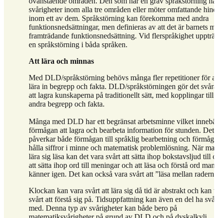
ovanstående områden. Den som har en grav språkstörning ha
svårigheter inom alla tre områden eller möter omfattande hind
inom ett av dem. Språkstörning kan förekomma med andra
funktionsnedsättningar, men definieras av att det är barnets me
framträdande funktionsnedsättning. Vid flerspråkighet uppträ
en språkstörning i båda språken.
Att lära och minnas
Med DLD/språkstörning behövs många fler repetitioner för at
lära in begrepp och fakta. DLD/språkstörningen gör det svåra
att lagra kunskaperna på traditionellt sätt, med kopplingar till
andra begrepp och fakta.
Många med DLD har ett begränsat arbetsminne vilket innebä
förmågan att lagra och bearbeta information för stunden. Det
påverkar både förmågan till språklig bearbetning och förmåga
hålla siffror i minne och matematisk problemlösning. När man
lära sig läsa kan det vara svårt att sätta ihop bokstavsljud till o
att sätta ihop ord till meningar och att läsa och förstå ord man 
känner igen. Det kan också vara svårt att ”läsa mellan raderna
Klockan kan vara svårt att lära sig då tid är abstrakt och kan v
svårt att förstå sig på. Tidsuppfattning kan även en del ha svår
med. Denna typ av svårigheter kan både bero på
matematiksvårigheter på grund av DLD och på dyskalkyli.