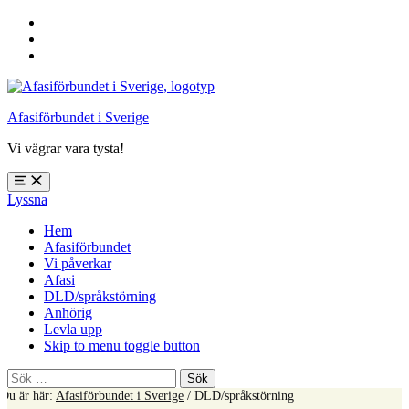
Hoppa
till
Hoppa
huvudnavigering
till
Hoppa
huvudinnehåll
till
sidfoten
Afasiförbundet i Sverige
Vi vägrar vara tysta!
Öppna
Lyssna
meny:
%s
Hem
Afasiförbundet
Vi påverkar
Afasi
DLD/språkstörning
Anhörig
Levla upp
Skip to menu toggle button
Sök
efter:
Du är här:
Afasiförbundet i Sverige
/
DLD/språkstörning