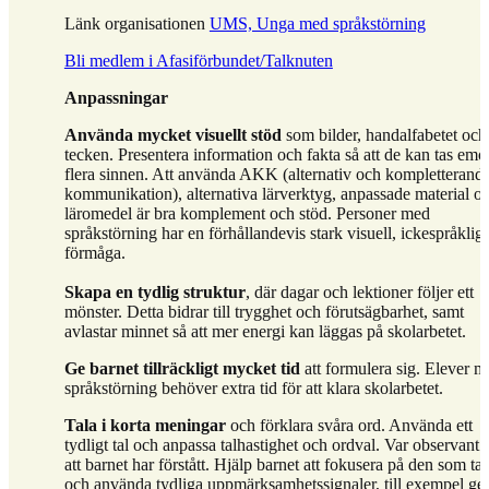
Länk organisationen
UMS, Unga med språkstörning
Bli medlem i Afasiförbundet/Talknuten
Anpassningar
Använda mycket visuellt stöd
som bilder, handalfabetet och
tecken. Presentera information och fakta så att de kan tas emo
flera sinnen. Att använda AKK (alternativ och kompletterand
kommunikation), alternativa lärverktyg, anpassade material o
läromedel är bra komplement och stöd. Personer med
språkstörning har en förhållandevis stark visuell, ickespråklig
förmåga.
Skapa en tydlig struktur
, där dagar och lektioner följer ett
mönster. Detta bidrar till trygghet och förutsägbarhet, samt
avlastar minnet så att mer energi kan läggas på skolarbetet.
Ge barnet tillräckligt mycket tid
att formulera sig. Elever 
språkstörning behöver extra tid för att klara skolarbetet.
Tala i korta meningar
och förklara svåra ord. Använda ett
tydligt tal och anpassa talhastighet och ordval. Var observant 
att barnet har förstått. Hjälp barnet att fokusera på den som tal
och använda tydliga uppmärksamhetssignaler, till exempel g