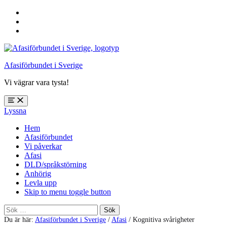
Hoppa
till
Hoppa
huvudnavigering
till
Hoppa
huvudinnehåll
till
sidfoten
Afasiförbundet i Sverige
Vi vägrar vara tysta!
Öppna
Lyssna
meny:
%s
Hem
Afasiförbundet
Vi påverkar
Afasi
DLD/språkstörning
Anhörig
Levla upp
Skip to menu toggle button
Sök
efter:
Du är här:
Afasiförbundet i Sverige
/
Afasi
/
Kognitiva svårigheter