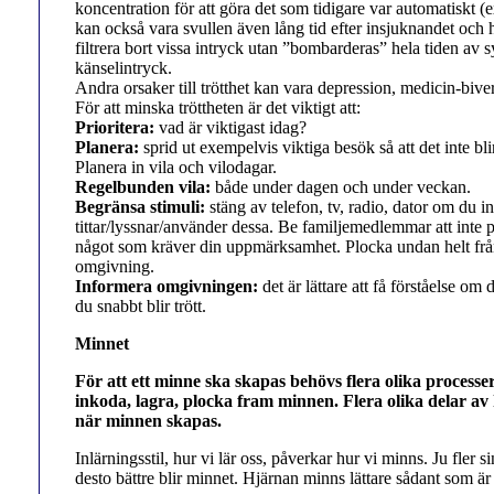
koncentration för att göra det som tidigare var automatiskt 
kan också vara svullen även lång tid efter insjuknandet och hj
filtrera bort vissa intryck utan ”bombarderas” hela tiden av s
känselintryck.
Andra orsaker till trötthet kan vara depression, medicin-bive
För att minska tröttheten är det viktigt att:
Prioritera:
vad är viktigast idag?
Planera:
sprid ut exempelvis viktiga besök så att det inte bl
Planera in vila och vilodagar.
Regelbunden vila:
både under dagen och under veckan.
Begränsa stimuli:
stäng av telefon, tv, radio, dator om du in
tittar/lyssnar/använder dessa. Be familjemedlemmar att inte 
något som kräver din uppmärksamhet. Plocka undan helt frå
omgivning.
Informera omgivningen:
det är lättare att få förståelse om
du snabbt blir trött.
Minnet
För att ett minne ska skapas behövs flera olika process
inkoda, lagra, plocka fram minnen. Flera olika delar a
när minnen skapas.
Inlärningsstil, hur vi lär oss, påverkar hur vi minns. Ju fler 
desto bättre blir minnet. Hjärnan minns lättare sådant som är k