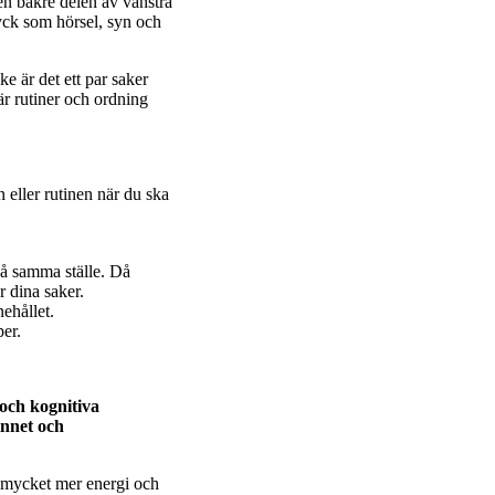
en bakre delen av vänstra
ryck som hörsel, syn och
ke är det ett par saker
är rutiner och ordning
eller rutinen när du ska
på samma ställe. Då
r dina saker.
ehållet.
er.
och kognitiva
innet och
åt mycket mer energi och