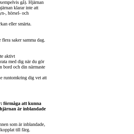
(exempelvis gå). Hjärnan
ärnan klarar inte att
yn-, hörsel- och
rkan eller smärta.
ir flera saker samma dag.
te aktivt
prata med dig när du gör
n bord och din närmaste
 de runtomkring dig vet att
er: förmåga att kunna
v hjärnan är inblandade
sinnen som är inblandade,
opplat till färg.