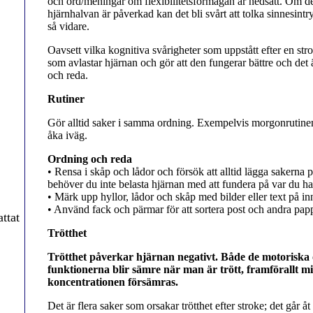
och ord/meningar om flexibilitetsförmågan är nedsatt. Om d
hjärnhalvan är påverkad kan det bli svårt att tolka sinnesint
så vidare.
Oavsett vilka kognitiva svårigheter som uppstått efter en stro
som avlastar hjärnan och gör att den fungerar bättre och det 
och reda.
Rutiner
Gör alltid saker i samma ordning. Exempelvis morgonrutinen 
åka iväg.
Ordning och reda
• Rensa i skåp och lådor och försök att alltid lägga sakerna 
behöver du inte belasta hjärnan med att fundera på var du ha
• Märk upp hyllor, lådor och skåp med bilder eller text på inn
• Använd fack och pärmar för att sortera post och andra papp
ttat
Trötthet
Trötthet påverkar hjärnan negativt. Både de motoriska 
funktionerna blir sämre när man är trött, framförallt m
koncentrationen försämras.
Det är flera saker som orsakar trötthet efter stroke; det går 