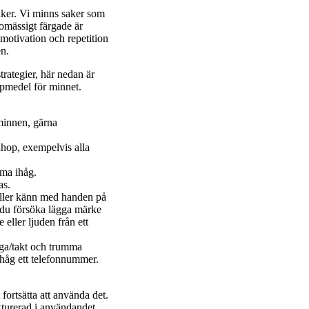
aker. Vi minns saker som
lomässigt färgade är
 motivation och repetition
en.
trategier, här nedan är
lpmedel för minnet.
minnen, gärna
ihop, exempelvis alla
mma ihåg.
as.
 eller känn med handen på
n du försöka lägga märke
 eller ljuden från ett
nga/takt och trumma
ihåg ett telefonnummer.
fortsätta att använda det.
turerad i användandet.