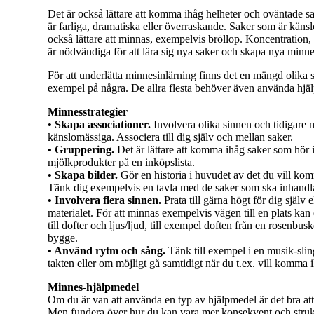
Det är också lättare att komma ihåg helheter och oväntade s
är farliga, dramatiska eller överraskande. Saker som är käns
också lättare att minnas, exempelvis bröllop. Koncentration,
är nödvändiga för att lära sig nya saker och skapa nya minn
För att underlätta minnesinlärning finns det en mängd olika s
exempel på några. De allra flesta behöver även använda hjä
Minnesstrategier
• Skapa associationer.
Involvera olika sinnen och tidigare 
känslomässiga. Associera till dig själv och mellan saker.
• Gruppering.
Det är lättare att komma ihåg saker som hör 
mjölkprodukter på en inköpslista.
• Skapa bilder.
Gör en historia i huvudet av det du vill ko
Tänk dig exempelvis en tavla med de saker som ska inhandl
• Involvera flera sinnen.
Prata till gärna högt för dig själv
materialet. För att minnas exempelvis vägen till en plats ka
till dofter och ljus/ljud, till exempel doften från en rosenbuske
bygge.
• Använd rytm och sång.
Tänk till exempel i en musik-sli
takten eller om möjligt gå samtidigt när du t.ex. vill komma 
Minnes-hjälpmedel
Om du är van att använda en typ av hjälpmedel är det bra att 
Men fundera över hur du kan vara mer konsekvent och struk