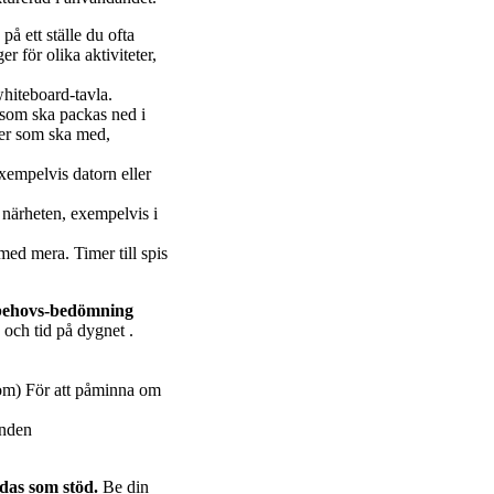
å ett ställe du ofta
r för olika aktiviteter,
hiteboard-tavla.
 som ska packas ned i
ker som ska med,
exempelvis datorn eller
 närheten, exempelvis i
med mera. Timer till spis
 behovs-bedömning
och tid på dygnet .
m) För att påminna om
anden
as som stöd.
Be din