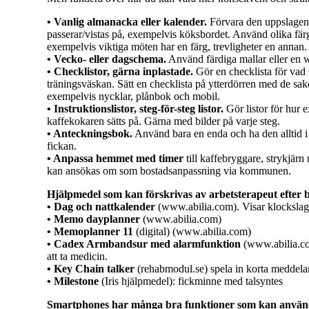
• Vanlig almanacka eller kalender.
Förvara den uppslagen p
passerar/vistas på, exempelvis köksbordet. Använd olika färge
exempelvis viktiga möten har en färg, trevligheter en annan.
• Vecko- eller dagschema.
Använd färdiga mallar eller en w
• Checklistor, gärna inplastade.
Gör en checklista för vad
träningsväskan. Sätt en checklista på ytterdörren med de sa
exempelvis nycklar, plånbok och mobil.
• Instruktionslistor, steg-för-steg listor.
Gör listor för hur 
kaffekokaren sätts på. Gärna med bilder på varje steg.
• Anteckningsbok.
Använd bara en enda och ha den alltid i
fickan.
• Anpassa hemmet med timer
till kaffebryggare, strykjärn 
kan ansökas om som bostadsanpassning via kommunen.
Hjälpmedel som kan förskrivas av arbetsterapeut efter
• Dag och nattkalender
(www.abilia.com). Visar klockslag 
• Memo dayplanner
(www.abilia.com)
• Memoplanner 11
(digital) (www.abilia.com)
• Cadex Armbandsur med alarmfunktion
(www.abilia.co
att ta medicin.
• Key Chain talker
(rehabmodul.se) spela in korta meddel
• Milestone
(Iris hjälpmedel): fickminne med talsyntes
Smartphones har många bra funktioner som kan använd