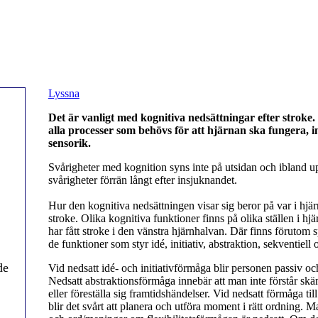
Lyssna
Det är vanligt med kognitiva nedsättningar efter stroke.
alla processer som behövs för att hjärnan ska fungera, 
sensorik.
Svårigheter med kognition syns inte på utsidan och ibland u
svårigheter förrän långt efter insjuknandet.
Hur den kognitiva nedsättningen visar sig beror på var i hjär
stroke. Olika kognitiva funktioner finns på olika ställen i hj
har fått stroke i den vänstra hjärnhalvan. Där finns förutom 
de funktioner som styr idé, initiativ, abstraktion, sekventiell o
de
Vid nedsatt idé- och initiativförmåga blir personen passiv och
Nedsatt abstraktionsförmåga innebär att man inte förstår skäm
eller föreställa sig framtidshändelser. Vid nedsatt förmåga til
blir det svårt att planera och utföra moment i rätt ordning. M