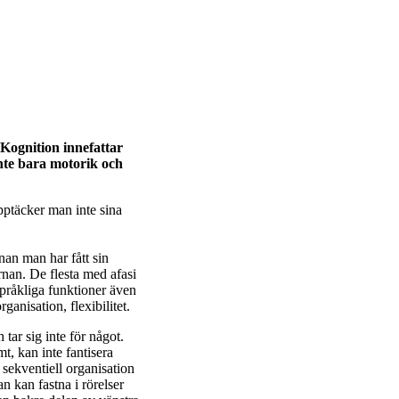
 Kognition innefattar
inte bara motorik och
pptäcker man inte sina
nan man har fått sin
ärnan. De flesta med afasi
språkliga funktioner även
rganisation, flexibilitet.
 tar sig inte för något.
t, kan inte fantisera
l sekventiell organisation
an kan fastna i rörelser