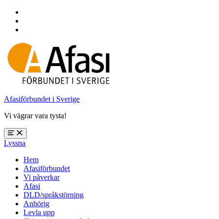
Hoppa
till
Hoppa
huvudnavigering
till
Hoppa
huvudinnehåll
till
sidfoten
Afasiförbundet i Sverige
Vi vägrar vara tysta!
Öppna
Lyssna
meny:
%s
Hem
Afasiförbundet
Vi påverkar
Afasi
DLD/språkstörning
Anhörig
Levla upp