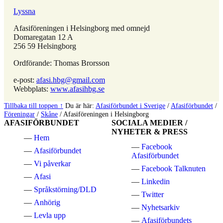
Lyssna
Afasiföreningen i Helsingborg med omnejd
Domaregatan 12 A
256 59 Helsingborg
Ordförande: Thomas Brorsson
e-post:
afasi.hbg@gmail.com
Webbplats:
www.afasihbg.se
Hoppa
Tillbaka till toppen ↑
Du är här:
Afasiförbundet i Sverige
/
Afasiförbundet
/
tillbaka
Föreningar
/
Skåne
/
Afasiföreningen i Helsingborg
AFASIFÖRBUNDET
SOCIALA MEDIER /
till
NYHETER & PRESS
huvudnavigeringen
Hem
Facebook
Afasiförbundet
Afasiförbundet
Vi påverkar
Facebook Talknuten
Afasi
Linkedin
Språkstörning/DLD
Twitter
Anhörig
Nyhetsarkiv
Levla upp
Afasiförbundets