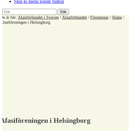
Skip to menu toggle button
Sök
efter:
Du är här:
Afasiförbundet i Sverige
/
Afasiförbundet
/
Föreningar
/
Skåne
/
Afasiföreningen i Helsingborg
Afasiföreningen i Helsingborg