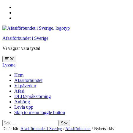
Hoppa
till
Hoppa
huvudnavigering
till
Hoppa
huvudinnehåll
till
sidfoten
Afasiförbundet i Sverige
Vi vägrar vara tysta!
Öppna
Lyssna
meny:
%s
Hem
Afasiförbundet
Vi påverkar
Afasi
DLD/språkstörning
Anhörig
Levla upp
Skip to menu toggle button
Sök
efter:
Du är här:
Afasiförbundet i Sverige
/
Afasiförbundet
/
Nyhetsarkiv