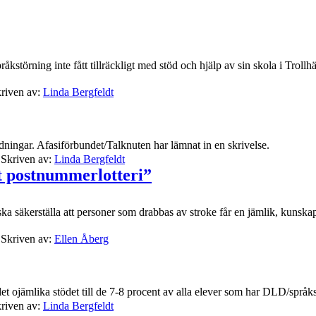
rning inte fått tillräckligt med stöd och hjälp av sin skola i Trollhät
riven av:
Linda Bergfeldt
dningar. Afasiförbundet/Talknuten har lämnat in en skrivelse.
Skriven av:
Linda Bergfeldt
tt postnummerlotteri”
De ska säkerställa att personer som drabbas av stroke får en jämlik, kunsk
Skriven av:
Ellen Åberg
et ojämlika stödet till de 7-8 procent av alla elever som har DLD/språkst
riven av:
Linda Bergfeldt