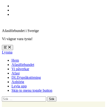
Hoppa
till
Hoppa
huvudnavigering
till
Hoppa
huvudinnehåll
till
sidfoten
Afasiförbundet i Sverige
Vi vägrar vara tysta!
Öppna
Lyssna
meny:
%s
Hem
Afasiförbundet
Vi påverkar
Afasi
DLD/språkstörning
Anhörig
Levla upp
Skip to menu toggle button
Sök
efter: