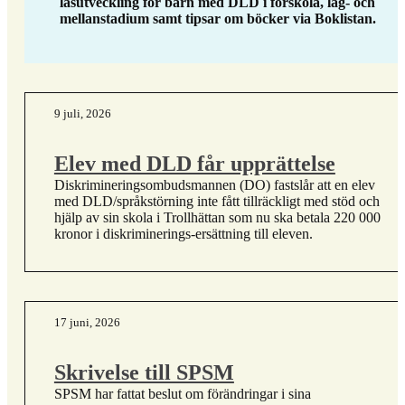
läsutveckling för barn med DLD i förskola, låg- och
mellanstadium samt tipsar om böcker via Boklistan.
9 juli, 2026
Elev med DLD får upprättelse
Diskrimineringsombudsmannen (DO) fastslår att en elev
med DLD/språkstörning inte fått tillräckligt med stöd och
hjälp av sin skola i Trollhättan som nu ska betala 220 000
kronor i diskriminerings-ersättning till eleven.
17 juni, 2026
Skrivelse till SPSM
SPSM har fattat beslut om förändringar i sina