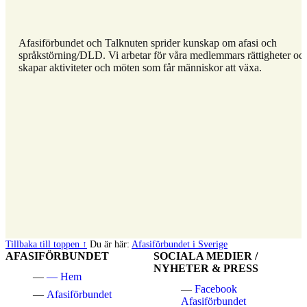
Afasiförbundet och Talknuten sprider kunskap om afasi och
språkstörning/DLD. Vi arbetar för våra medlemmars rättigheter oc
skapar aktiviteter och möten som får människor att växa.
Hoppa
Tillbaka till toppen ↑
Du är här:
Afasiförbundet i Sverige
tillbaka
AFASIFÖRBUNDET
SOCIALA MEDIER /
till
NYHETER & PRESS
Hem
huvudnavigeringen
Facebook
Afasiförbundet
Afasiförbundet