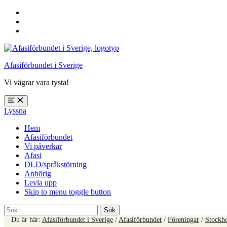
Hoppa
till
Hoppa
huvudnavigering
till
Hoppa
huvudinnehåll
till
sidfoten
Afasiförbundet i Sverige
Vi vägrar vara tysta!
Öppna
Lyssna
meny:
%s
Hem
Afasiförbundet
Vi påverkar
Afasi
DLD/språkstörning
Anhörig
Levla upp
Skip to menu toggle button
Sök
efter:
Du är här:
Afasiförbundet i Sverige
/
Afasiförbundet
/
Föreningar
/
Stockh