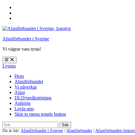
Hoppa
till
Hoppa
huvudnavigering
till
Hoppa
huvudinnehåll
till
sidfoten
Afasiförbundet i Sverige
Vi vägrar vara tysta!
Öppna
Lyssna
meny:
%s
Hem
Afasiförbundet
Vi påverkar
Afasi
DLD/språkstörning
Anhörig
Levla upp
Skip to menu toggle button
Sök
efter:
Du är här:
Afasiförbundet i Sverige
/
Afasiförbundet
/
Afasiförbundets histori