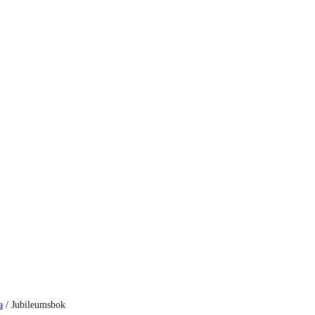
a
/
Jubileumsbok