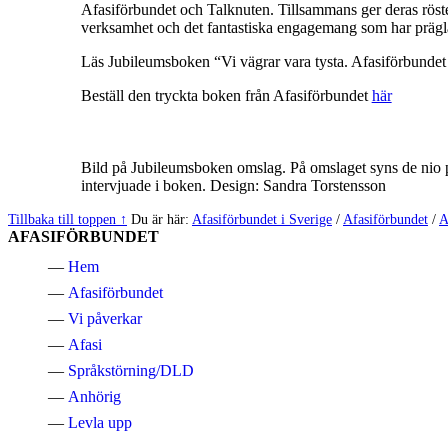
Afasiförbundet och Talknuten. Tillsammans ger deras röste
verksamhet och det fantastiska engagemang som har prägl
Läs Jubileumsboken “Vi vägrar vara tysta. Afasiförbunde
Beställ den tryckta boken från Afasiförbundet
här
Bild på Jubileumsboken omslag. På omslaget syns de nio 
intervjuade i boken. Design: Sandra Torstensson
Hoppa
Tillbaka till toppen ↑
Du är här:
Afasiförbundet i Sverige
/
Afasiförbundet
/
A
tillbaka
AFASIFÖRBUNDET
till
Hem
huvudnavigeringen
Afasiförbundet
Vi påverkar
Afasi
Språkstörning/DLD
Anhörig
Levla upp