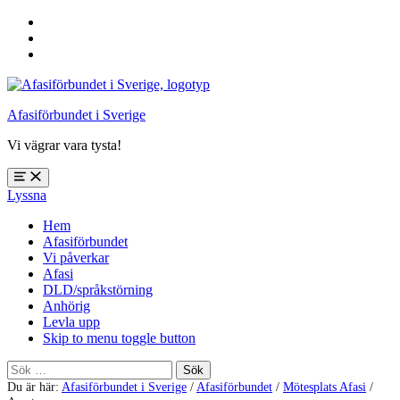
Hoppa
till
Hoppa
huvudnavigering
till
Hoppa
huvudinnehåll
till
sidfoten
Afasiförbundet i Sverige
Vi vägrar vara tysta!
Öppna
Lyssna
meny:
%s
Hem
Afasiförbundet
Vi påverkar
Afasi
DLD/språkstörning
Anhörig
Levla upp
Skip to menu toggle button
Sök
efter:
Du är här:
Afasiförbundet i Sverige
/
Afasiförbundet
/
Mötesplats Afasi
/