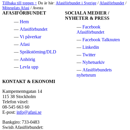
Hoppa
Tillbaka till toppen ↑
Du är här:
Afasiförbundet i Sverige
/
Afasiförbundet
/
tillbaka
Mötesplats Afasi
/
Avesta
AFASIFÖRBUNDET
SOCIALA MEDIER /
till
NYHETER & PRESS
huvudnavigeringen
Hem
Facebook
Afasiförbundet
Afasiförbundet
Vi påverkar
Facebook Talknuten
Afasi
Linkedin
Språkstörning/DLD
Twitter
Anhörig
Nyhetsarkiv
Levla upp
Afasiförbundets
nyhetsrum
KONTAKT & EKONOMI
Kampementsgatan 14
115 38 Stockholm
Telefon växel:
08-545 663 60
E-post:
info@afasi.se
Bankgiro: 733-0483
Swish Afasiförbundet: