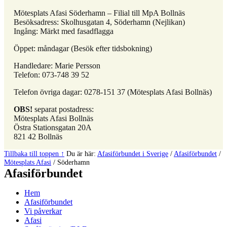
Mötesplats Afasi Söderhamn – Filial till MpA Bollnäs
Besöksadress: Skolhusgatan 4, Söderhamn (Nejlikan)
Ingång: Märkt med fasadflagga
Öppet: måndagar (Besök efter tidsbokning)
Handledare: Marie Persson
Telefon: 073-748 39 52
Telefon övriga dagar: 0278-151 37 (Mötesplats Afasi Bollnäs)
OBS!
separat postadress:
Mötesplats Afasi Bollnäs
Östra Stationsgatan 20A
821 42 Bollnäs
Hoppa
Tillbaka till toppen ↑
Du är här:
Afasiförbundet i Sverige
/
Afasiförbundet
/
tillbaka
Mötesplats Afasi
/
Söderhamn
Afasiförbundet
till
huvudnavigeringen
Hem
Afasiförbundet
Vi påverkar
Afasi