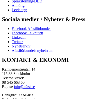
Språkstörning/DLD
Anhörig
Levla upp
Sociala medier / Nyheter & Press
Facebook Afasiförbundet
Facebook Talknuten
Linkedin
Twitter
Nyhetsarkiv
Afasiförbundets nyhetsrum
KONTAKT & EKONOMI
Kampementsgatan 14
115 38 Stockholm
Telefon växel:
08-545 663 60
E-post:
info@afasi.se
Bankgiro: 733-0483
Swish Afasiförbundet:
123 514 21 61
Bankgiro Afasifonden: