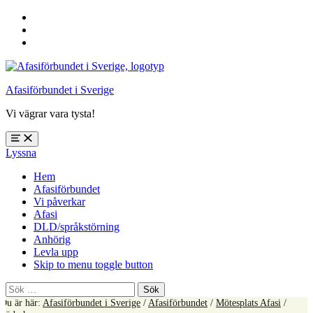
Hoppa
till
Hoppa
huvudnavigering
till
Hoppa
huvudinnehåll
till
sidfoten
Afasiförbundet i Sverige
Vi vägrar vara tysta!
Öppna
Lyssna
meny:
%s
Hem
Afasiförbundet
Vi påverkar
Afasi
DLD/språkstörning
Anhörig
Levla upp
Skip to menu toggle button
Sök
efter:
Du är här:
Afasiförbundet i Sverige
/
Afasiförbundet
/
Mötesplats Afasi
/