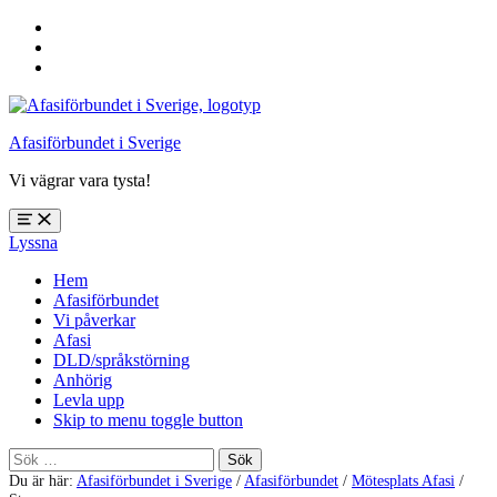
Hoppa
till
Hoppa
huvudnavigering
till
Hoppa
huvudinnehåll
till
sidfoten
Afasiförbundet i Sverige
Vi vägrar vara tysta!
Öppna
Lyssna
meny:
%s
Hem
Afasiförbundet
Vi påverkar
Afasi
DLD/språkstörning
Anhörig
Levla upp
Skip to menu toggle button
Sök
efter:
Du är här:
Afasiförbundet i Sverige
/
Afasiförbundet
/
Mötesplats Afasi
/