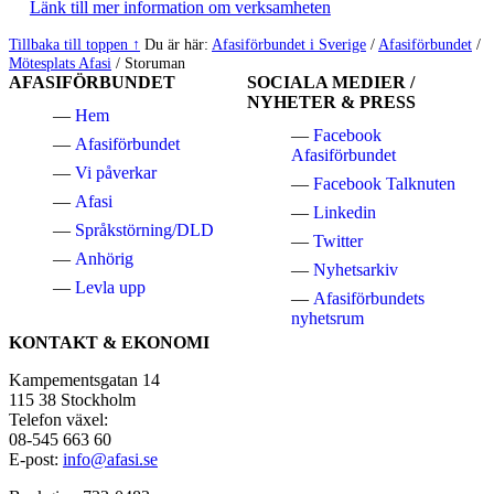
Länk till mer information om verksamheten
Hoppa
Tillbaka till toppen ↑
Du är här:
Afasiförbundet i Sverige
/
Afasiförbundet
/
tillbaka
Mötesplats Afasi
/
Storuman
AFASIFÖRBUNDET
SOCIALA MEDIER /
till
NYHETER & PRESS
huvudnavigeringen
Hem
Facebook
Afasiförbundet
Afasiförbundet
Vi påverkar
Facebook Talknuten
Afasi
Linkedin
Språkstörning/DLD
Twitter
Anhörig
Nyhetsarkiv
Levla upp
Afasiförbundets
nyhetsrum
KONTAKT & EKONOMI
Kampementsgatan 14
115 38 Stockholm
Telefon växel:
08-545 663 60
E-post:
info@afasi.se