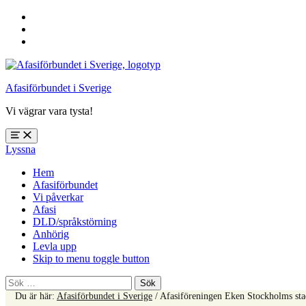
Hoppa
till
Hoppa
huvudnavigering
till
Hoppa
huvudinnehåll
till
sidfoten
Afasiförbundet i Sverige
Vi vägrar vara tysta!
Öppna
Lyssna
meny:
%s
Hem
Afasiförbundet
Vi påverkar
Afasi
DLD/språkstörning
Anhörig
Levla upp
Skip to menu toggle button
Sök
efter:
Du är här:
Afasiförbundet i Sverige
/
Afasiföreningen Eken Stockholms sta