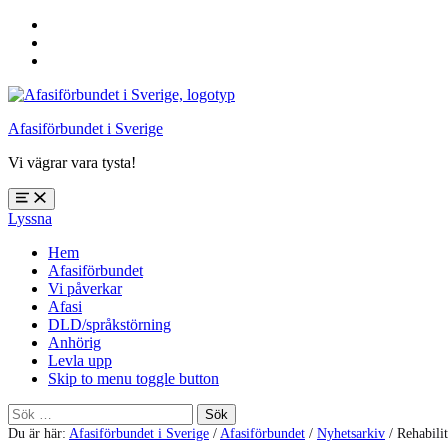
Hoppa
till
Hoppa
huvudnavigering
till
Hoppa
huvudinnehåll
till
sidfoten
Afasiförbundet i Sverige
Vi vägrar vara tysta!
Öppna
Lyssna
meny:
%s
Hem
Afasiförbundet
Vi påverkar
Afasi
DLD/språkstörning
Anhörig
Levla upp
Skip to menu toggle button
Sök
efter:
Du är här:
Afasiförbundet i Sverige
/
Afasiförbundet
/
Nyhetsarkiv
/
Rehabili