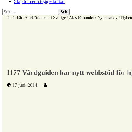
Skip to menu toggle button
Sök
efter:
Du är här:
Afasiförbundet i Sverige
/
Afasiförbundet
/
Nyhetsarkiv
/
Nyhet
1177 Vårdguiden har nytt webbstöd för h
Publicerad den:
Skriven av:
17 juni, 2014