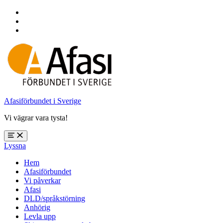
Hoppa
till
Hoppa
huvudnavigering
till
Hoppa
huvudinnehåll
till
sidfoten
Afasiförbundet i Sverige
Vi vägrar vara tysta!
Öppna
Lyssna
meny:
%s
Hem
Afasiförbundet
Vi påverkar
Afasi
DLD/språkstörning
Anhörig
Levla upp