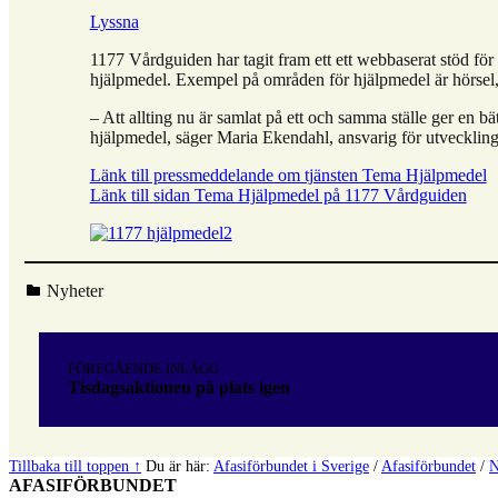
Lyssna
1177 Vårdguiden har tagit fram ett ett webbaserat stöd f
hjälpmedel. Exempel på områden för hjälpmedel är hörsel, 
– Att allting nu är samlat på ett och samma ställe ger en bä
hjälpmedel, säger Maria Ekendahl, ansvarig för utveckling
Länk till pressmeddelande om tjänsten Tema Hjälpmedel
Länk till sidan Tema Hjälpmedel på 1177 Vårdguiden
Kategoriserad i:
Nyheter
Hoppa
tillbaka
Inläggsnavigering
till
FÖREGÅENDE INLÄGG
huvudnavigeringen
Tisdagsaktionen på plats igen
Tillbaka till toppen ↑
Du är här:
Afasiförbundet i Sverige
/
Afasiförbundet
/
N
AFASIFÖRBUNDET