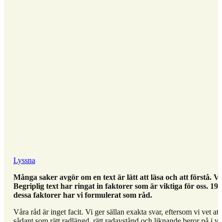
Lyssna
Många saker avgör om en text är lätt att läsa och att förstå. Vi 
Begriplig text har ringat in faktorer som är viktiga för oss. 19 
dessa faktorer har vi formulerat som råd.
Våra råd är inget facit. Vi ger sällan exakta svar, eftersom vi vet att
sådant som rätt radlängd, rätt radavstånd och liknande beror på i vi