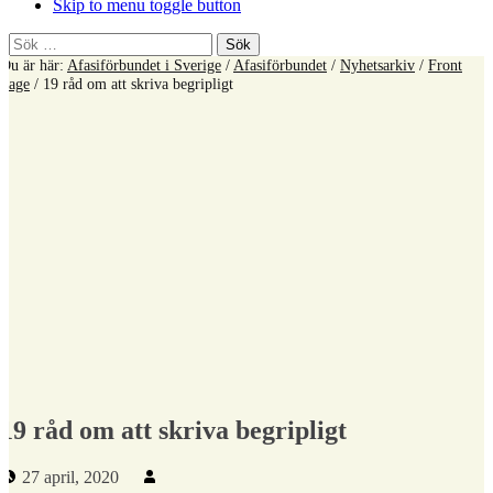
Skip to menu toggle button
Sök
efter:
Du är här:
Afasiförbundet i Sverige
/
Afasiförbundet
/
Nyhetsarkiv
/
Front
Page
/
19 råd om att skriva begripligt
19 råd om att skriva begripligt
Publicerad den:
Skriven av:
27 april, 2020