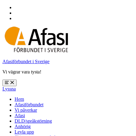
Hoppa
till
Hoppa
huvudnavigering
till
Hoppa
huvudinnehåll
till
sidfoten
Afasiförbundet i Sverige
Vi vägrar vara tysta!
Öppna
Lyssna
meny:
%s
Hem
Afasiförbundet
Vi påverkar
Afasi
DLD/språkstörning
Anhörig
Levla upp