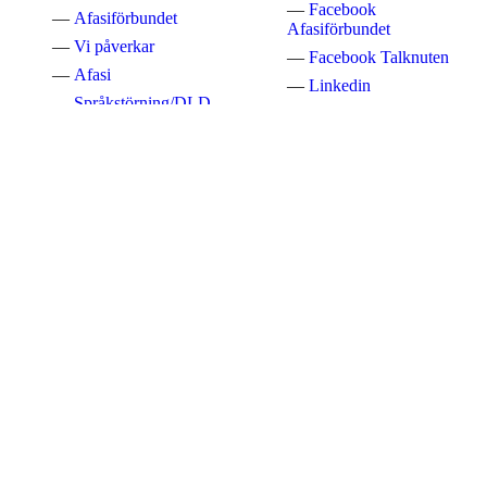
Facebook
Afasiförbundet
Afasiförbundet
Vi påverkar
Facebook Talknuten
Afasi
Linkedin
Språkstörning/DLD
Twitter
Anhörig
Nyhetsarkiv
Levla upp
Afasiförbundets
nyhetsrum
KONTAKT & EKONOMI
Kampementsgatan 14
115 38 Stockholm
Telefon växel:
08-545 663 60
E-post:
info@afasi.se
Bankgiro: 733-0483
Swish Afasiförbundet:
123 514 21 61
Bankgiro Afasifonden:
5666-8726
Swish Afasifonden:
123 576 32 71