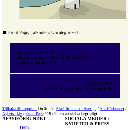
Kategoriserad i:
Front Page
,
Talknuten
,
Uncategorized
Hoppa
tillbaka
Inläggsnavigering
till
FÖREGÅENDE INLÄGG
huvudnavigeringen
Distansundervisning för elever med
språkstörning/DLD
NÄSTA INLÄGG
Utredning om mer likvärdig skola
Tillbaka till toppen ↑
Du är här:
Afasiförbundet i Sverige
/
Afasiförbundet
/
Nyhetsarkiv
/
Front Page
/
19 råd om att skriva begripligt
AFASIFÖRBUNDET
SOCIALA MEDIER /
NYHETER & PRESS
Hem