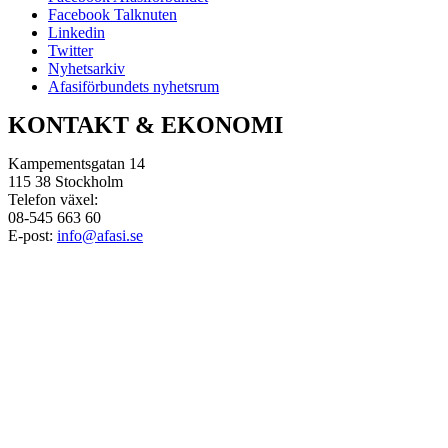
Facebook Talknuten
Linkedin
Twitter
Nyhetsarkiv
Afasiförbundets nyhetsrum
KONTAKT & EKONOMI
Kampementsgatan 14
115 38 Stockholm
Telefon växel:
08-545 663 60
E-post:
info@afasi.se
Bankgiro: 733-0483
Swish Afasiförbundet:
123 514 21 61
Bankgiro Afasifonden:
5666-8726
Swish Afasifonden:
123 576 32 71
Organisationsnummer:
802010-2441
e-fakturor:
ekonomi@afasi.se