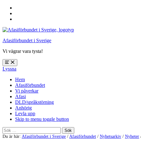
Hoppa
till
Hoppa
huvudnavigering
till
Hoppa
huvudinnehåll
till
sidfoten
Afasiförbundet i Sverige
Vi vägrar vara tysta!
Öppna
Lyssna
meny:
%s
Hem
Afasiförbundet
Vi påverkar
Afasi
DLD/språkstörning
Anhörig
Levla upp
Skip to menu toggle button
Sök
efter:
Du är här:
Afasiförbundet i Sverige
/
Afasiförbundet
/
Nyhetsarkiv
/
Nyheter