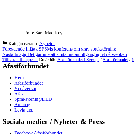
Foto: Sara Mac Key
Kategoriserad i:
Nyheter
Hoppa
Inläggsnavigering
Föregående Inlägg
SPSMs konferens om grav språkstörning
tillbaka
Nästa Inlägg
Det går inte att smita undan tillgänglighet på webben
till
Tillbaka till toppen ↑
Du är här:
Afasiförbundet i Sverige
/
Afasiförbundet
/
N
huvudnavigeringen
Afasiförbundet
Hem
Afasiförbundet
Vi påverkar
Afasi
Språkstörning/DLD
Anhörig
Levla upp
Sociala medier / Nyheter & Press
Facebook Afasiförbundet