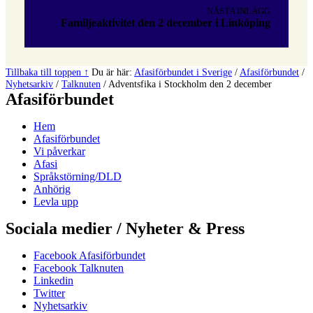
NÄSTA INLÄGG
Familjeaktivitet den 2 december i Linköping
Tillbaka till toppen ↑
Du är här:
Afasiförbundet i Sverige
/
Afasiförbundet
/
Nyhetsarkiv
/
Talknuten
/
Adventsfika i Stockholm den 2 december
Afasiförbundet
Hem
Afasiförbundet
Vi påverkar
Afasi
Språkstörning/DLD
Anhörig
Levla upp
Sociala medier / Nyheter & Press
Facebook Afasiförbundet
Facebook Talknuten
Linkedin
Twitter
Nyhetsarkiv