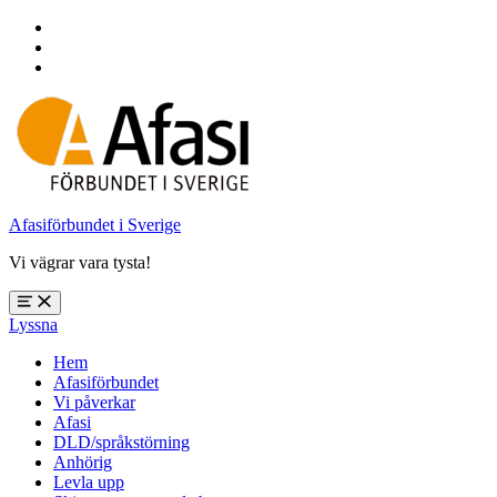
Hoppa
till
Hoppa
huvudnavigering
till
Hoppa
huvudinnehåll
till
sidfoten
Afasiförbundet i Sverige
Vi vägrar vara tysta!
Öppna
Lyssna
meny:
%s
Hem
Afasiförbundet
Vi påverkar
Afasi
DLD/språkstörning
Anhörig
Levla upp