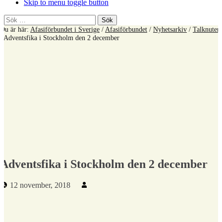
Skip to menu toggle button
Sök
efter:
Du är här:
Afasiförbundet i Sverige
/
Afasiförbundet
/
Nyhetsarkiv
/
Talknuten
/
Adventsfika i Stockholm den 2 december
Adventsfika i Stockholm den 2 december
Publicerad den:
Skriven av:
12 november, 2018