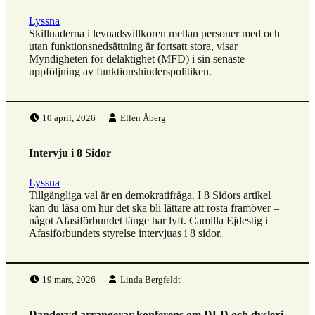
Lyssna
Skillnaderna i levnadsvillkoren mellan personer med och
utan funktionsnedsättning är fortsatt stora, visar
Myndigheten för delaktighet (MFD) i sin senaste
uppföljning av funktionshinderspolitiken.
Publicerad den:
Skriven av:
10 april, 2026
Ellen Åberg
Intervju i 8 Sidor
Lyssna
Tillgängliga val är en demokratifråga. I 8 Sidors artikel
kan du läsa om hur det ska bli lättare att rösta framöver –
något Afasiförbundet länge har lyft. Camilla Ejdestig i
Afasiförbundets styrelse intervjuas i 8 sidor.
Publicerad den:
Skriven av:
19 mars, 2026
Linda Bergfeldt
Danderyd arrangerar konferens om DLD och dyslexi