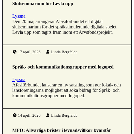
Slutseminarium för Levla upp
Lyssna
Den 20 maj arrangerar Afasiförbundet ett digital
slutseminarium för det språkstimulerande digitala spelet
Levla upp som tagits fram inom ett Arvsfondsprojekt.
Publicerad den:
Skriven av:
17 april, 2026
Linda Bergfeldt
Språk- och kommunikationsgrupper med logoped
Lyssna
Afasiförbundet lanserar en ny satsning som ger lokal- och
länsföreningarna möjlighet att söka bidrag för Språk- och
kommunikationsgrupper med logoped.
Publicerad den:
Skriven av:
14 april, 2026
Linda Bergfeldt
MFD: Allvarliga brister i levnadsvillkor kvarstår