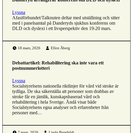
Lyssna
Afasiförbundet/Talknuten deltar med utställning och sitter
med i panelsamtal på Danderyds sjukhus konferens om
DLD och dyslexi i ett livsperspektiv den 19-20 mars.
Publicerad den:
Skriven av:
18 mars, 2026
Ellen Åberg
Debattartikel: Rehabilitering ska inte vara ett
postnummerlotteri
Lyssna
Socialstyrelsens nationella riktlinjer för vård vid stroke är
tydliga. De ska säkerställa att personer som drabbas av
stroke får en jämlik, kunskapsbaserad vård och
rehabilitering i hela Sverige. Ändå visar både
Socialstyrelsens egna analyser och erfarenheter från
personer med…
Publicerad den:
Skriven av:
7 mars, 2026
Linda Bergfeldt