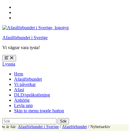
Hoppa
till
Hoppa
huvudnavigering
till
Hoppa
huvudinnehåll
till
sidfoten
Afasiförbundet i Sverige
Vi vägrar vara tysta!
Öppna
Lyssna
meny:
%s
Hem
Afasiförbundet
Vi påverkar
Afasi
DLD/språkstörning
Anhörig
Levla upp
Skip to menu toggle button
Sök
efter:
Du är här:
Afasiförbundet i Sverige
/
Afasiförbundet
/
Nyhetsarkiv