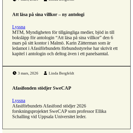
Att läsa på sina villkor – ny antologi
Lyssna
MTM, Myndigheten för tillgängliga medier, bjöd in till
boksläpp för antologin “Att läsa på sina villkor” den 6
mars på sitt kontor i Malmö. Karin Zätterman som är
ledamot i Afasiförbundets förbundsstyrelse har skrivit ett
kapitel i antologin och deltog även i ett panelsamtal.
Publicerad den:
Skriven av:
3 mars, 2026
Linda Bergfeldt
Afasifonden stödjer SweCAP
Lyssna
Afasiförbundets Afasifond stödjer 2026
forskningsprojektet SweCAP som professor Ellika
Schalling vid Uppsala Universitet leder.