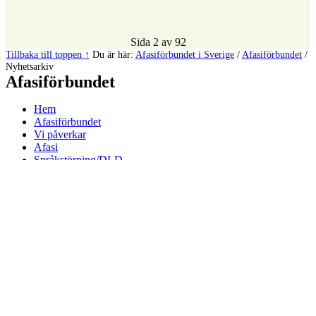
Tillbaka till toppen ↑
Du är här:
Afasiförbundet i Sverige
/
Afasiförbundet
/
Nyhetsarkiv
Afasiförbundet
Hem
Afasiförbundet
Vi påverkar
Afasi
Språkstörning/DLD
Anhörig
Levla upp
Sociala medier / Nyheter & Press
Facebook Afasiförbundet
Facebook Talknuten
Linkedin
Twitter
Nyhetsarkiv
Afasiförbundets nyhetsrum