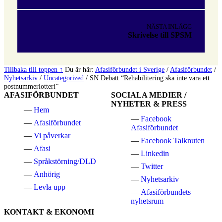
NÄSTA INLÄGG
Skrivelse till SPSM
Tillbaka till toppen ↑
Du är här:
Afasiförbundet i Sverige
/
Afasiförbundet
/
Nyhetsarkiv
/
Uncategorized
/
SN Debatt “Rehabilitering ska inte vara ett
postnummerlotteri”
AFASIFÖRBUNDET
SOCIALA MEDIER /
NYHETER & PRESS
Hem
Facebook
Afasiförbundet
Afasiförbundet
Vi påverkar
Facebook Talknuten
Afasi
Linkedin
Språkstörning/DLD
Twitter
Anhörig
Nyhetsarkiv
Levla upp
Afasiförbundets
nyhetsrum
KONTAKT & EKONOMI