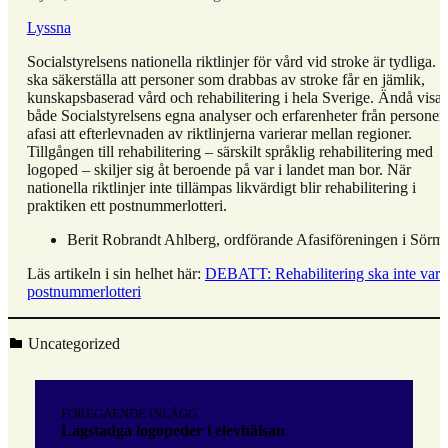
Lyssna
Socialstyrelsens nationella riktlinjer för vård vid stroke är tydliga. 
ska säkerställa att personer som drabbas av stroke får en jämlik,
kunskapsbaserad vård och rehabilitering i hela Sverige. Ändå visar
både Socialstyrelsens egna analyser och erfarenheter från persone
afasi att efterlevnaden av riktlinjerna varierar mellan regioner.
Tillgången till rehabilitering – särskilt språklig rehabilitering med
logoped – skiljer sig åt beroende på var i landet man bor. När
nationella riktlinjer inte tillämpas likvärdigt blir rehabilitering i
praktiken ett postnummerlotteri.
Berit Robrandt Ahlberg, ordförande Afasiföreningen i Sörm
Läs artikeln i sin helhet här:
DEBATT: Rehabilitering ska inte vara 
postnummerlotteri
Kategoriserad i:
Uncategorized
Hoppa
tillbaka
Inläggsnavigering
till
FÖREGÅENDE INLÄGG
huvudnavigeringen
Lagstadga logopeder i elevhälsan