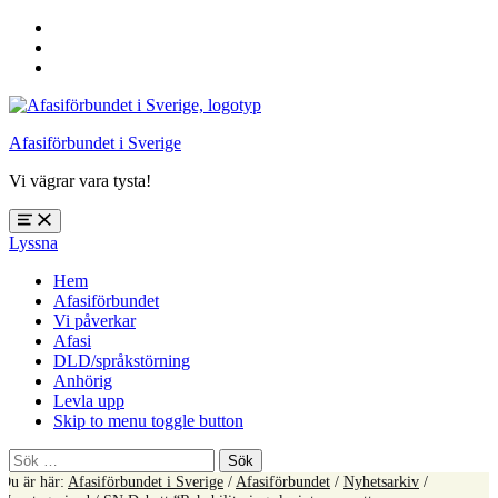
Hoppa
till
Hoppa
huvudnavigering
till
Hoppa
huvudinnehåll
till
sidfoten
Afasiförbundet i Sverige
Vi vägrar vara tysta!
Öppna
Lyssna
meny:
%s
Hem
Afasiförbundet
Vi påverkar
Afasi
DLD/språkstörning
Anhörig
Levla upp
Skip to menu toggle button
Sök
efter:
Du är här:
Afasiförbundet i Sverige
/
Afasiförbundet
/
Nyhetsarkiv
/