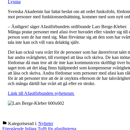
Lyssna
Svenska Akademin har fattat beslut om att ordet funkofobi, fördom
mot personer med funktionsnedsättning, kommer med som nytt ord
– Äntligen! säger Afasiförbundets ordförande Lars Berge-Kleber.
Många pratar personer med afasi över huvudet eller vänder sig till 
person som de har med sig. Man förväntar sig att den som har svårt
tala inte kan och vill vara delaktig själv.
Det kan också vara svårt för de personer som har återerövrat talet
har andra svårigheter, till exempel att läsa och skriva. De kan möta
fördomar då man tror att de inte kan kommunicera skriftligt över 
taget trots att det idag finns hjälpmedel som kompenserar svårighet
att läsa och skriva. Andra fördomar som personer med afasi kan rå
för är att personer tror att de är onyktra eftersom de har talsvårighet
och många därtill har svårt att gå efter en stroke.
Länk till Afasiförbundets nyhetsrum
Kategoriserad i:
Nyheter
Hoppa
Föregående Inlägg
Tufft för afasilinjerna