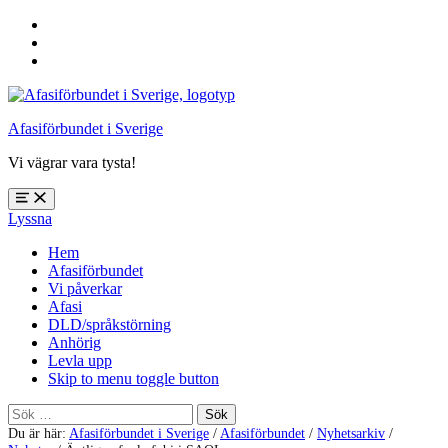
Hoppa
till
Hoppa
huvudnavigering
till
Hoppa
huvudinnehåll
till
sidfoten
Afasiförbundet i Sverige
Vi vägrar vara tysta!
Öppna
Lyssna
meny:
%s
Hem
Afasiförbundet
Vi påverkar
Afasi
DLD/språkstörning
Anhörig
Levla upp
Skip to menu toggle button
Sök
efter:
Du är här:
Afasiförbundet i Sverige
/
Afasiförbundet
/
Nyhetsarkiv
/