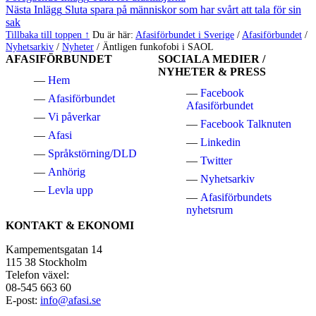
Inläggsnavigering
tillbaka
Nästa Inlägg
Sluta spara på människor som har svårt att tala för sin
till
sak
huvudnavigeringen
Tillbaka till toppen ↑
Du är här:
Afasiförbundet i Sverige
/
Afasiförbundet
/
Nyhetsarkiv
/
Nyheter
/
Äntligen funkofobi i SAOL
AFASIFÖRBUNDET
SOCIALA MEDIER /
NYHETER & PRESS
Hem
Facebook
Afasiförbundet
Afasiförbundet
Vi påverkar
Facebook Talknuten
Afasi
Linkedin
Språkstörning/DLD
Twitter
Anhörig
Nyhetsarkiv
Levla upp
Afasiförbundets
nyhetsrum
KONTAKT & EKONOMI
Kampementsgatan 14
115 38 Stockholm
Telefon växel:
08-545 663 60
E-post:
info@afasi.se