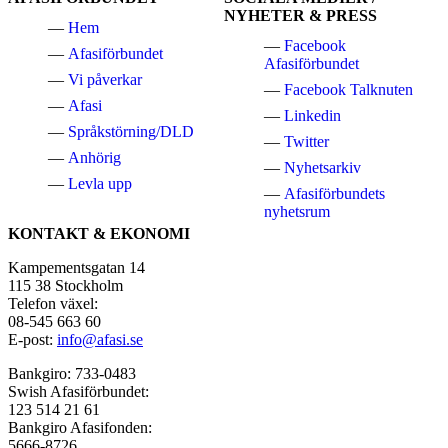
NYHETER & PRESS
Hem
Facebook
Afasiförbundet
Afasiförbundet
Vi påverkar
Facebook Talknuten
Afasi
Linkedin
Språkstörning/DLD
Twitter
Anhörig
Nyhetsarkiv
Levla upp
Afasiförbundets
nyhetsrum
KONTAKT & EKONOMI
Kampementsgatan 14
115 38 Stockholm
Telefon växel:
08-545 663 60
E-post:
info@afasi.se
Bankgiro: 733-0483
Swish Afasiförbundet:
123 514 21 61
Bankgiro Afasifonden:
5666-8726