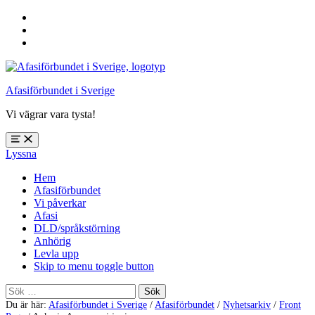
Hoppa
till
Hoppa
huvudnavigering
till
Hoppa
huvudinnehåll
till
sidfoten
Afasiförbundet i Sverige
Vi vägrar vara tysta!
Öppna
Lyssna
meny:
%s
Hem
Afasiförbundet
Vi påverkar
Afasi
DLD/språkstörning
Anhörig
Levla upp
Skip to menu toggle button
Sök
efter:
Du är här:
Afasiförbundet i Sverige
/
Afasiförbundet
/
Nyhetsarkiv
/
Front