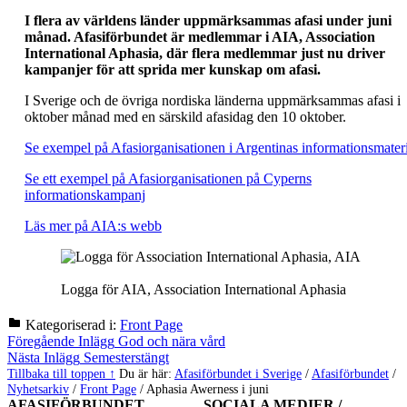
I flera av världens länder uppmärksammas afasi under juni
månad. Afasiförbundet är medlemmar i AIA, Association
International Aphasia, där flera medlemmar just nu driver
kampanjer för att sprida mer kunskap om afasi.
I Sverige och de övriga nordiska länderna uppmärksammas afasi i
oktober månad med en särskild afasidag den 10 oktober.
Se exempel på Afasiorganisationen i Argentinas informationsmateri
Se ett exempel på Afasiorganisationen på Cyperns
informationskampanj
Läs mer på AIA:s webb
Logga för AIA, Association International Aphasia
Kategoriserad i:
Front Page
Hoppa
Inläggsnavigering
Föregående Inlägg
God och nära vård
tillbaka
Nästa Inlägg
Semesterstängt
till
Tillbaka till toppen ↑
Du är här:
Afasiförbundet i Sverige
/
Afasiförbundet
/
huvudnavigeringen
Nyhetsarkiv
/
Front Page
/
Aphasia Awerness i juni
AFASIFÖRBUNDET
SOCIALA MEDIER /