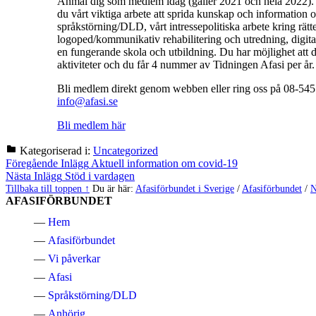
Anmäl dig som medlem idag (gäller 2021 och hela 2022).
du vårt viktiga arbete att sprida kunskap och information 
språkstörning/DLD, vårt intressepolitiska arbete kring rätten
logoped/kommunikativ rehabilitering och utredning, digital 
en fungerande skola och utbildning. Du har möjlighet att de
aktiviteter och du får 4 nummer av Tidningen Afasi per år.
Bli medlem direkt genom webben eller ring oss på 08-545
info@afasi.se
Bli medlem här
Kategoriserad i:
Uncategorized
Hoppa
Inläggsnavigering
Föregående Inlägg
Aktuell information om covid-19
tillbaka
Nästa Inlägg
Stöd i vardagen
till
Tillbaka till toppen ↑
Du är här:
Afasiförbundet i Sverige
/
Afasiförbundet
/
N
huvudnavigeringen
AFASIFÖRBUNDET
Hem
Afasiförbundet
Vi påverkar
Afasi
Språkstörning/DLD
Anhörig