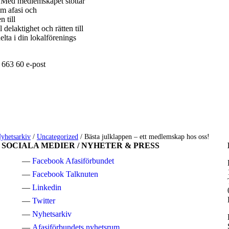
 Med medlemskapet stöttar
om afasi och
 till
delaktighet och rätten till
lta i din lokalförenings
 663 60 e-post
yhetsarkiv
/
Uncategorized
/
Bästa julklappen – ett medlemskap hos oss!
SOCIALA MEDIER / NYHETER & PRESS
Facebook Afasiförbundet
Facebook Talknuten
Linkedin
Twitter
Nyhetsarkiv
Afasiförbundets nyhetsrum