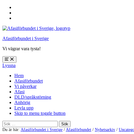
Hoppa
till
Hoppa
huvudnavigering
till
Hoppa
huvudinnehåll
till
sidfoten
Afasiförbundet i Sverige
Vi vägrar vara tysta!
Öppna
Lyssna
meny:
%s
Hem
Afasiförbundet
Vi påverkar
Afasi
DLD/språkstörning
Anhörig
Levla upp
Skip to menu toggle button
Sök
efter:
Du är här:
Afasiförbundet i Sverige
/
Afasiförbundet
/
Nyhetsarkiv
/
Uncatego