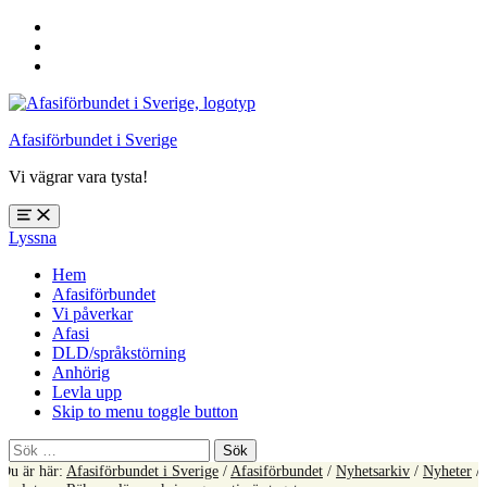
Hoppa
till
Hoppa
huvudnavigering
till
Hoppa
huvudinnehåll
till
sidfoten
Afasiförbundet i Sverige
Vi vägrar vara tysta!
Öppna
Lyssna
meny:
%s
Hem
Afasiförbundet
Vi påverkar
Afasi
DLD/språkstörning
Anhörig
Levla upp
Skip to menu toggle button
Sök
efter:
Du är här:
Afasiförbundet i Sverige
/
Afasiförbundet
/
Nyhetsarkiv
/
Nyheter
/