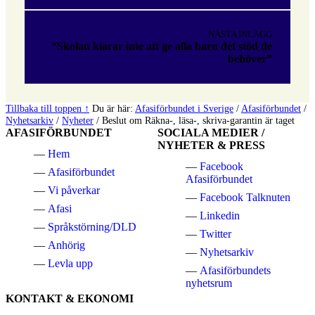
NÄSTA INLÄGG
“Skolan klarar inte att ge alla barn det stöd de
behöver”
Tillbaka till toppen ↑
Du är här:
Afasiförbundet i Sverige
/
Afasiförbundet
/
Nyhetsarkiv
/
Nyheter
/
Beslut om Räkna-, läsa-, skriva-garantin är taget
AFASIFÖRBUNDET
SOCIALA MEDIER /
NYHETER & PRESS
Hem
Facebook
Afasiförbundet
Afasiförbundet
Vi påverkar
Facebook Talknuten
Afasi
Linkedin
Språkstörning/DLD
Twitter
Anhörig
Nyhetsarkiv
Levla upp
Afasiförbundets
nyhetsrum
KONTAKT & EKONOMI