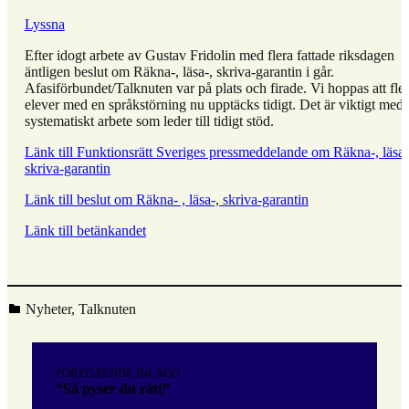
Lyssna
Efter idogt arbete av Gustav Fridolin med flera fattade riksdagen
äntligen beslut om Räkna-, läsa-, skriva-garantin i går.
Afasiförbundet/Talknuten var på plats och firade. Vi hoppas att fler
elever med en språkstörning nu upptäcks tidigt. Det är viktigt med 
systematiskt arbete som leder till tidigt stöd.
Länk till Funktionsrätt Sveriges pressmeddelande om Räkna-, läsa-
skriva-garantin
Länk till beslut om Räkna- , läsa-, skriva-garantin
Länk till betänkandet
Kategoriserad i:
Nyheter
,
Talknuten
Hoppa
tillbaka
Inläggsnavigering
till
FÖREGÅENDE INLÄGG
huvudnavigeringen
“Så pyser du rätt”