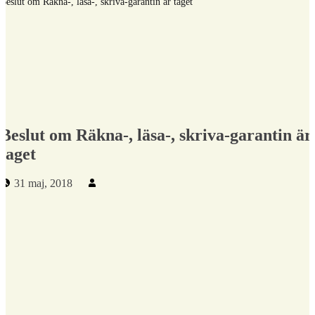
Beslut om Räkna-, läsa-, skriva-garantin är taget
Beslut om Räkna-, läsa-, skriva-garantin är
taget
Publicerad den:
Skriven av:
31 maj, 2018