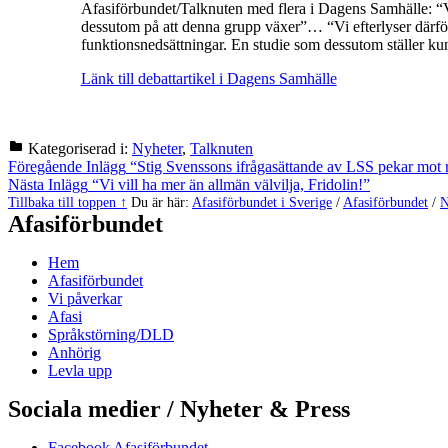
Afasiförbundet/Talknuten med flera i Dagens Samhälle: “Vi
dessutom på att denna grupp växer”… “Vi efterlyser därfö
funktionsnedsättningar. En studie som dessutom ställer ku
Länk till debattartikel i Dagens Samhälle
Kategoriserad i:
Nyheter
,
Talknuten
Hoppa
Inläggsnavigering
Föregående Inlägg
“Stig Svenssons ifrågasättande av LSS pekar mot 
tillbaka
Nästa Inlägg
“Vi vill ha mer än allmän välvilja, Fridolin!”
till
Tillbaka till toppen ↑
Du är här:
Afasiförbundet i Sverige
/
Afasiförbundet
/
N
huvudnavigeringen
Afasiförbundet
Hem
Afasiförbundet
Vi påverkar
Afasi
Språkstörning/DLD
Anhörig
Levla upp
Sociala medier / Nyheter & Press
Facebook Afasiförbundet