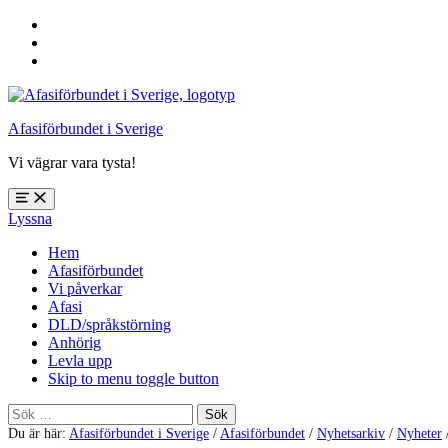
Hoppa
till
Hoppa
huvudnavigering
till
Hoppa
huvudinnehåll
till
sidfoten
Afasiförbundet i Sverige
Vi vägrar vara tysta!
Öppna
Lyssna
meny:
%s
Hem
Afasiförbundet
Vi påverkar
Afasi
DLD/språkstörning
Anhörig
Levla upp
Skip to menu toggle button
Sök
efter:
Du är här:
Afasiförbundet i Sverige
/
Afasiförbundet
/
Nyhetsarkiv
/
Nyheter