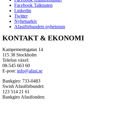
Facebook Talknuten
Linkedin
Twitter
Nyhetsarkiv
Afasiförbundets nyhetsrum
KONTAKT & EKONOMI
Kampementsgatan 14
115 38 Stockholm
Telefon växel:
08-545 663 60
E-post:
info@afasi.se
Bankgiro: 733-0483
Swish Afasiförbundet:
123 514 21 61
Bankgiro Afasifonden:
5666-8726
Swish Afasifonden:
123 576 32 71
Organisationsnummer:
802010-2441
e-fakturor:
ekonomi@afasi.se