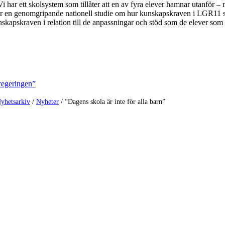
 har ett skolsystem som tillåter att en av fyra elever hamnar utanför –
r en genomgripande nationell studie om hur kunskapskraven i LGR11 slå
nskapskraven i relation till de anpassningar och stöd som de elever so
regeringen”
yhetsarkiv
/
Nyheter
/
“Dagens skola är inte för alla barn”