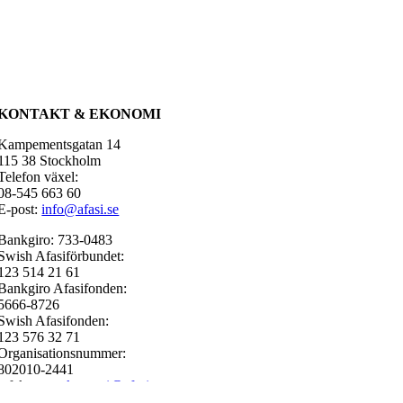
KONTAKT & EKONOMI
Kampementsgatan 14
115 38 Stockholm
Telefon växel:
08-545 663 60
E-post:
info@afasi.se
Bankgiro: 733-0483
Swish Afasiförbundet:
123 514 21 61
Bankgiro Afasifonden:
5666-8726
Swish Afasifonden:
123 576 32 71
Organisationsnummer:
802010-2441
e-fakturor:
ekonomi@afasi.se