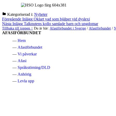
Kategoriserad i:
Nyheter
Hoppa
Inläggsnavigering
Föregående Inlägg
Oklart vad som hjälper vid dyslexi
tillbaka
Nästa Inlägg
Talknutens kollo samlade barn och ungdomar
till
Tillbaka till toppen ↑
Du är här:
Afasiförbundet i Sverige
/
Afasiförbundet
/
N
huvudnavigeringen
AFASIFÖRBUNDET
Hem
Afasiförbundet
Vi påverkar
Afasi
Språkstörning/DLD
Anhörig
Levla upp