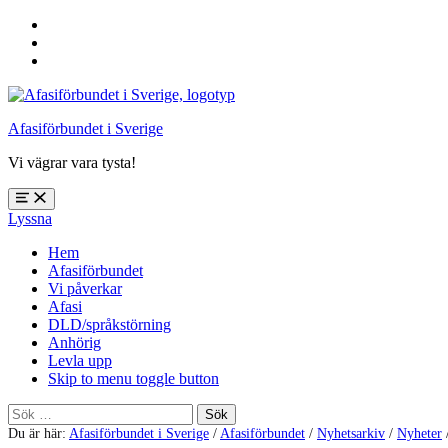
Hoppa
till
Hoppa
huvudnavigering
till
Hoppa
huvudinnehåll
till
sidfoten
Afasiförbundet i Sverige
Vi vägrar vara tysta!
Öppna
Lyssna
meny:
%s
Hem
Afasiförbundet
Vi påverkar
Afasi
DLD/språkstörning
Anhörig
Levla upp
Skip to menu toggle button
Sök
efter:
Du är här:
Afasiförbundet i Sverige
/
Afasiförbundet
/
Nyhetsarkiv
/
Nyheter