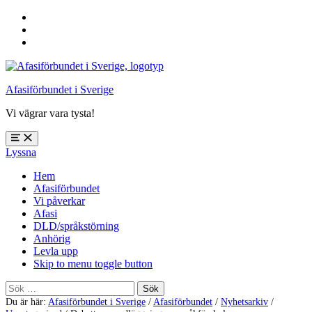
Hoppa
till
Hoppa
huvudnavigering
till
Hoppa
huvudinnehåll
till
sidfoten
Afasiförbundet i Sverige
Vi vägrar vara tysta!
Öppna
Lyssna
meny:
%s
Hem
Afasiförbundet
Vi påverkar
Afasi
DLD/språkstörning
Anhörig
Levla upp
Skip to menu toggle button
Sök
efter:
Du är här:
Afasiförbundet i Sverige
/
Afasiförbundet
/
Nyhetsarkiv
/