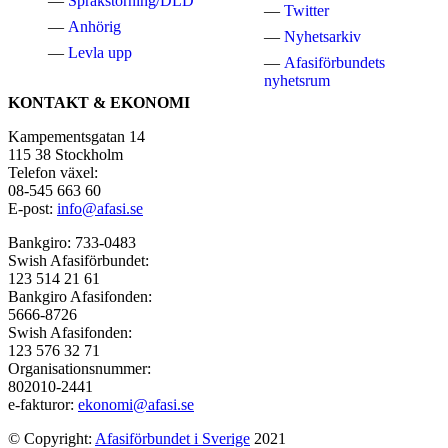
Språkstörning/DLD
Twitter
Anhörig
Nyhetsarkiv
Levla upp
Afasiförbundets
nyhetsrum
KONTAKT & EKONOMI
Kampementsgatan 14
115 38 Stockholm
Telefon växel:
08-545 663 60
E-post:
info@afasi.se
Bankgiro: 733-0483
Swish Afasiförbundet:
123 514 21 61
Bankgiro Afasifonden:
5666-8726
Swish Afasifonden:
123 576 32 71
Organisationsnummer:
802010-2441
e-fakturor:
ekonomi@afasi.se
© Copyright:
Afasiförbundet i Sverige
2021