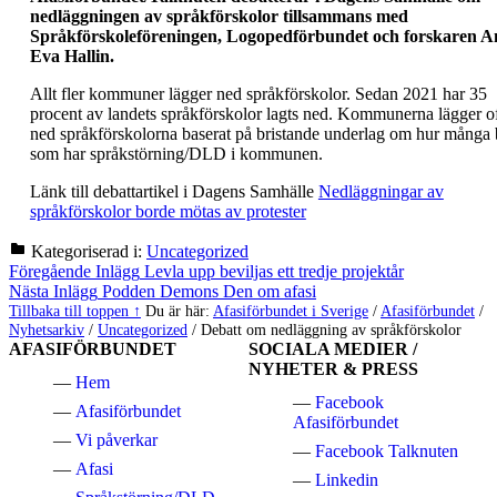
nedläggningen av språkförskolor tillsammans med
Språkförskoleföreningen, Logopedförbundet och forskaren 
Eva Hallin.
Allt fler kommuner lägger ned språkförskolor. Sedan 2021 har 35
procent av landets språkförskolor lagts ned. Kommunerna lägger o
ned språkförskolorna baserat på bristande underlag om hur många 
som har språkstörning/DLD i kommunen.
Länk till debattartikel i Dagens Samhälle
Nedläggningar av
språkförskolor borde mötas av protester
Kategoriserad i:
Uncategorized
Hoppa
Inläggsnavigering
Föregående Inlägg
Levla upp beviljas ett tredje projektår
tillbaka
Nästa Inlägg
Podden Demons Den om afasi
till
Tillbaka till toppen ↑
Du är här:
Afasiförbundet i Sverige
/
Afasiförbundet
/
huvudnavigeringen
Nyhetsarkiv
/
Uncategorized
/
Debatt om nedläggning av språkförskolor
AFASIFÖRBUNDET
SOCIALA MEDIER /
NYHETER & PRESS
Hem
Facebook
Afasiförbundet
Afasiförbundet
Vi påverkar
Facebook Talknuten
Afasi
Linkedin