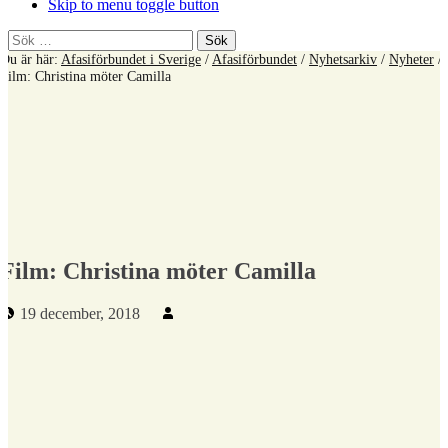
Skip to menu toggle button
Sök
efter:
Du är här:
Afasiförbundet i Sverige
/
Afasiförbundet
/
Nyhetsarkiv
/
Nyheter
/
Film: Christina möter Camilla
Film: Christina möter Camilla
Publicerad den:
Skriven av:
19 december, 2018