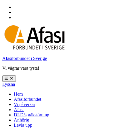
Hoppa
till
Hoppa
huvudnavigering
till
Hoppa
huvudinnehåll
till
sidfoten
Afasiförbundet i Sverige
Vi vägrar vara tysta!
Öppna
Lyssna
meny:
%s
Hem
Afasiförbundet
Vi påverkar
Afasi
DLD/språkstörning
Anhörig
Levla upp