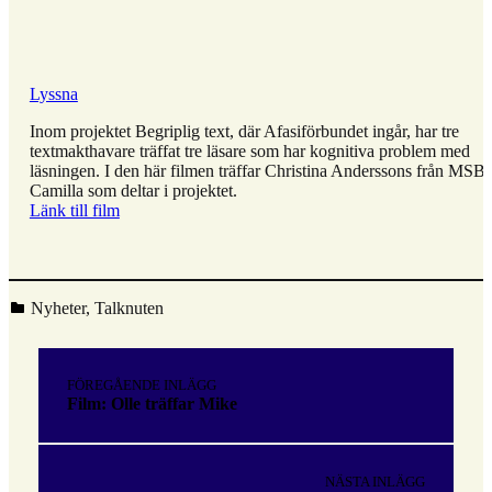
Lyssna
Inom projektet Begriplig text, där Afasiförbundet ingår, har tre
textmakthavare träffat tre läsare som har kognitiva problem med
läsningen. I den här filmen träffar Christina Anderssons från MSB,
Camilla som deltar i projektet.
Länk till film
Kategoriserad i:
Nyheter
,
Talknuten
Hoppa
tillbaka
Inläggsnavigering
till
FÖREGÅENDE INLÄGG
huvudnavigeringen
Film: Olle träffar Mike
NÄSTA INLÄGG