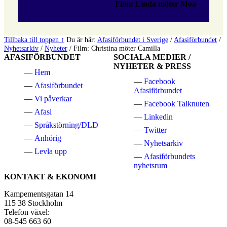
Film: Linda möter Moa
Tillbaka till toppen ↑
Du är här:
Afasiförbundet i Sverige
/
Afasiförbundet
/
Nyhetsarkiv
/
Nyheter
/
Film: Christina möter Camilla
AFASIFÖRBUNDET
SOCIALA MEDIER /
NYHETER & PRESS
Hem
Facebook
Afasiförbundet
Afasiförbundet
Vi påverkar
Facebook Talknuten
Afasi
Linkedin
Språkstörning/DLD
Twitter
Anhörig
Nyhetsarkiv
Levla upp
Afasiförbundets
nyhetsrum
KONTAKT & EKONOMI
Kampementsgatan 14
115 38 Stockholm
Telefon växel:
08-545 663 60