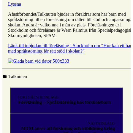
Lyssna
Afasiförbundet/Talknuten bjuder in föräldrar som har barn med
språkstörning till en föreläsning om rätten till stöd och anpassningar
skolan. Andra är välkomna i mån av plats. Föreläsningen är i
Stockholm och föreläsare är Wern Palmius från Specialpedagogisk
Skolmyndigheten, SPSM.
Länk till inbjudan till föreläsning i Stockholm om “Hur kan ett bar
med språkstörning får rätt stöd i skolan?”
Kategoriserad i:
Talknuten
Hoppa
tillbaka
Inläggsnavigering
till
FÖREGÅENDE INLÄGG
huvudnavigeringen
Föreläsning – Språkstörning hos förskolebarn
NÄSTA INLÄGG
MTM anser att forskning och utbildning kring