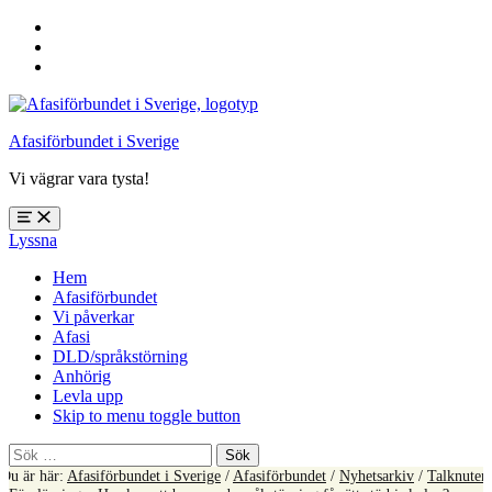
Hoppa
till
Hoppa
huvudnavigering
till
Hoppa
huvudinnehåll
till
sidfoten
Afasiförbundet i Sverige
Vi vägrar vara tysta!
Öppna
Lyssna
meny:
%s
Hem
Afasiförbundet
Vi påverkar
Afasi
DLD/språkstörning
Anhörig
Levla upp
Skip to menu toggle button
Sök
efter:
Du är här:
Afasiförbundet i Sverige
/
Afasiförbundet
/
Nyhetsarkiv
/
Talknuten