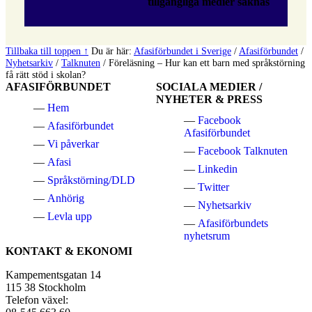
tillgängliga medier saknas
Tillbaka till toppen ↑
Du är här:
Afasiförbundet i Sverige
/
Afasiförbundet
/
Nyhetsarkiv
/
Talknuten
/
Föreläsning – Hur kan ett barn med språkstörning
få rätt stöd i skolan?
AFASIFÖRBUNDET
SOCIALA MEDIER /
NYHETER & PRESS
Hem
Facebook
Afasiförbundet
Afasiförbundet
Vi påverkar
Facebook Talknuten
Afasi
Linkedin
Språkstörning/DLD
Twitter
Anhörig
Nyhetsarkiv
Levla upp
Afasiförbundets
nyhetsrum
KONTAKT & EKONOMI
Kampementsgatan 14
115 38 Stockholm
Telefon växel: