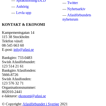
Språkstörning/DLD
Twitter
Anhörig
Nyhetsarkiv
Levla upp
Afasiförbundets
nyhetsrum
KONTAKT & EKONOMI
Kampementsgatan 14
115 38 Stockholm
Telefon växel:
08-545 663 60
E-post:
info@afasi.se
Bankgiro: 733-0483
Swish Afasiförbundet:
123 514 21 61
Bankgiro Afasifonden:
5666-8726
Swish Afasifonden:
123 576 32 71
Organisationsnummer:
802010-2441
e-fakturor:
ekonomi@afasi.se
© Copyright:
Afasiförbundet i Sverige
2021