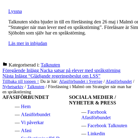
Lyssna
Talknuten södra bjuder in till en föreläsning den 26 maj i Malmö 
“Strategier när man lever med en språkstörning”. Föreläsare är Si
Sjöholm som själv har en språkstörning.
Läs mer in inbjudan
Kategoriserad i:
Talknuten
Hoppa
Inläggsnavigering
Föregående Inlägg
Nacka satsar på elever med språkstörning
tillbaka
Nästa Inlägg
“Glädjande regeringsbeslut om LSS”
till
Tillbaka till toppen ↑
Du är här:
Afasiförbundet i Sverige
/
Afasiförbundet
/
huvudnavigeringen
Nyhetsarkiv
/
Talknuten
/
Föreläsning i Malmö om Strategier när man har
en språkstörning
AFASIFÖRBUNDET
SOCIALA MEDIER /
NYHETER & PRESS
Hem
Facebook
Afasiförbundet
Afasiförbundet
Vi påverkar
Facebook Talknuten
Afasi
Linkedin