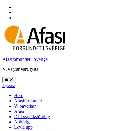
Hoppa
till
Hoppa
huvudnavigering
till
Hoppa
huvudinnehåll
till
sidfoten
Afasiförbundet i Sverige
Vi vägrar vara tysta!
Öppna
Lyssna
meny:
%s
Hem
Afasiförbundet
Vi påverkar
Afasi
DLD/språkstörning
Anhörig
Levla upp