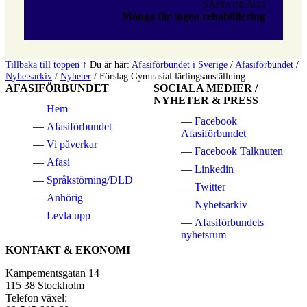
NÄSTA INLÄGG
Många får ingen rehabilitering
Tillbaka till toppen ↑
Du är här:
Afasiförbundet i Sverige
/
Afasiförbundet
/
Nyhetsarkiv
/
Nyheter
/
Förslag Gymnasial lärlingsanställning
AFASIFÖRBUNDET
SOCIALA MEDIER /
NYHETER & PRESS
Hem
Facebook
Afasiförbundet
Afasiförbundet
Vi påverkar
Facebook Talknuten
Afasi
Linkedin
Språkstörning/DLD
Twitter
Anhörig
Nyhetsarkiv
Levla upp
Afasiförbundets
nyhetsrum
KONTAKT & EKONOMI
Kampementsgatan 14
115 38 Stockholm
Telefon växel: