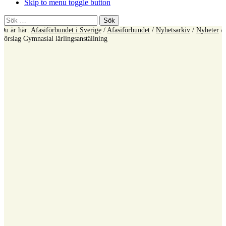
Skip to menu toggle button
Sök
efter:
Du är här:
Afasiförbundet i Sverige
/
Afasiförbundet
/
Nyhetsarkiv
/
Nyheter
/
Förslag Gymnasial lärlingsanställning