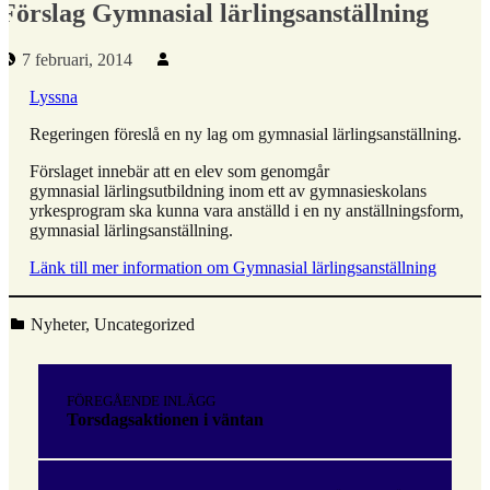
Förslag Gymnasial lärlingsanställning
Publicerad den:
Skriven av:
7 februari, 2014
Lyssna
Regeringen föreslå en ny lag om gymnasial lärlingsanställning.
Förslaget innebär att en elev som genomgår
gymnasial lärlingsutbildning inom ett av gymnasieskolans
yrkesprogram ska kunna vara anställd i en ny anställningsform,
gymnasial lärlingsanställning.
Länk till mer information om Gymnasial lärlingsanställning
Kategoriserad i:
Nyheter
,
Uncategorized
Hoppa
tillbaka
Inläggsnavigering
till
FÖREGÅENDE INLÄGG
huvudnavigeringen
Torsdagsaktionen i väntan