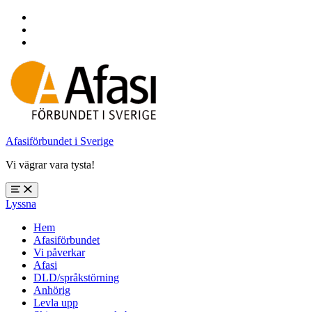
Hoppa
till
Hoppa
huvudnavigering
till
Hoppa
huvudinnehåll
till
sidfoten
Afasiförbundet i Sverige
Vi vägrar vara tysta!
Öppna
Lyssna
meny:
%s
Hem
Afasiförbundet
Vi påverkar
Afasi
DLD/språkstörning
Anhörig
Levla upp