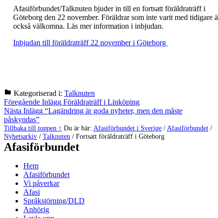
Afasiförbundet/Talknuten bjuder in till en fortsatt föräldraträff i
Göteborg den 22 november. Föräldrar som inte varit med tidigare ä
också välkomna. Läs mer information i inbjudan.
Inbjudan till föräldraträff 22 november i Göteborg
Kategoriserad i:
Talknuten
Hoppa
Inläggsnavigering
Föregående Inlägg
Föräldraträff i Linköping
tillbaka
Nästa Inlägg
“Lagändring är goda nyheter, men den måste
till
påskyndas”
huvudnavigeringen
Tillbaka till toppen ↑
Du är här:
Afasiförbundet i Sverige
/
Afasiförbundet
/
Nyhetsarkiv
/
Talknuten
/
Fortsatt föräldraträff i Göteborg
Afasiförbundet
Hem
Afasiförbundet
Vi påverkar
Afasi
Språkstörning/DLD
Anhörig