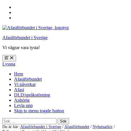
Hoppa
till
Hoppa
huvudnavigering
till
Hoppa
huvudinnehåll
till
sidfoten
Afasiförbundet i Sverige
Vi vägrar vara tysta!
Öppna
Lyssna
meny:
%s
Hem
Afasiförbundet
Vi påverkar
Afasi
DLD/språkstörning
Anhörig
Levla upp
Skip to menu toggle button
Sök
efter:
Du är här:
Afasiförbundet i Sverige
/
Afasiförbundet
/
Nyhetsarkiv
/