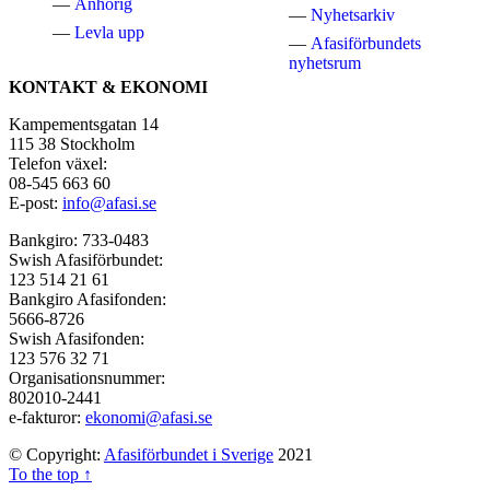
Anhörig
Nyhetsarkiv
Levla upp
Afasiförbundets
nyhetsrum
KONTAKT & EKONOMI
Kampementsgatan 14
115 38 Stockholm
Telefon växel:
08-545 663 60
E-post:
info@afasi.se
Bankgiro: 733-0483
Swish Afasiförbundet:
123 514 21 61
Bankgiro Afasifonden:
5666-8726
Swish Afasifonden:
123 576 32 71
Organisationsnummer:
802010-2441
e-fakturor:
ekonomi@afasi.se
© Copyright:
Afasiförbundet i Sverige
2021
To the top ↑