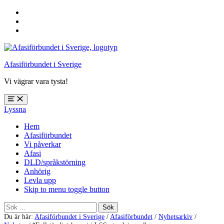
Hoppa
till
Hoppa
huvudnavigering
till
Hoppa
huvudinnehåll
till
sidfoten
Afasiförbundet i Sverige
Vi vägrar vara tysta!
Öppna
Lyssna
meny:
%s
Hem
Afasiförbundet
Vi påverkar
Afasi
DLD/språkstörning
Anhörig
Levla upp
Skip to menu toggle button
Sök
efter:
Du är här:
Afasiförbundet i Sverige
/
Afasiförbundet
/
Nyhetsarkiv
/