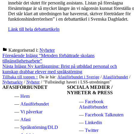
innebär det slutet för personlig assistans. Listan på föreslagna
försämringar är så mycket längre än vi någonsin kunnat föreställa o
Det står klart att utredningen har havererat, skriver företrädare för
funktionshinderrörelsen” i en debattartikel i Svenska Dagbladet.
Länk till hela debattartikeln
Kategoriserad i:
Nyheter
Hoppa
Inläggsnavigering
Föregående Inlägg
“Metoden förbättrade skolans
tillbaka
tillgänglighetsarbete”
till
Nästa Inlägg
Ny kartläggning: Brist på utbildad personal och
huvudnavigeringen
kunskap drabbar elever med språkstörning
Tillbaka till toppen ↑
Du är här:
Afasiförbundet i Sverige
/
Afasiförbundet
/
Nyhetsarkiv
/
Nyheter
/
“Fullständigt haveri i LSS-utredningen”
AFASIFÖRBUNDET
SOCIALA MEDIER /
NYHETER & PRESS
Hem
Facebook
Afasiförbundet
Afasiförbundet
Vi påverkar
Facebook Talknuten
Afasi
Linkedin
Språkstörning/DLD
Twitter