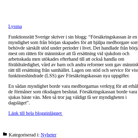
Lyssna
Funktionsrätt Sverige skriver i sin blogg: “Försäkringskassan är en
myndighet som från början skapades för att hjälpa medborgare so
behövde särskilt stöd under perioder i livet. Det handlade från börj
mest om rätten för människor att få ersättning vid sjukdom och
arbetsskada men utökades efterhand till att också handla om
föräldraledighet, vård av barn och andra reformer som gav männis
rätt till ersättning från samhället. Lagen om stöd och service för vis
funktionshindrade (LSS) gav Försäkringskassan nya uppgifter.
En sådan myndighet borde vara medborgarnas verktyg för att erhål
de förmåner som riksdagen beslutat. Försäkringskassan borde vara
sjukas bäste vän. Men så tror jag väldigt få ser myndigheten i
dagsläget”.
Länk till hela blogginlägget
Kategoriserad i:
Nyheter