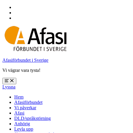
Hoppa
till
Hoppa
huvudnavigering
till
Hoppa
huvudinnehåll
till
sidfoten
Afasiförbundet i Sverige
Vi vägrar vara tysta!
Öppna
Lyssna
meny:
%s
Hem
Afasiförbundet
Vi påverkar
Afasi
DLD/språkstörning
Anhörig
Levla upp