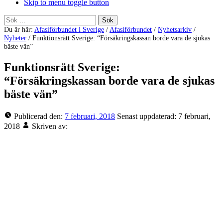
Skip to menu toggle button
Sök
efter:
Du är här:
Afasiförbundet i Sverige
/
Afasiförbundet
/
Nyhetsarkiv
/
Nyheter
/
Funktionsrätt Sverige: “Försäkringskassan borde vara de sjukas
bäste vän”
Funktionsrätt Sverige:
“Försäkringskassan borde vara de sjukas
bäste vän”
Publicerad den:
7 februari, 2018
Senast uppdaterad:
7 februari,
2018
Skriven av: