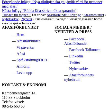
Hoppa
Inläggsnavigering
Föregående Inlägg
“Nya riktlinjer ska ge jämlik vård för personer
tillbaka
med afasi”
till
Nästa Inlägg
“Rädda läsa-skriva-räkna-garantin”
huvudnavigeringen
Tillbaka till toppen ↑
Du är här:
Afasiförbundet i Sverige
/
Afasiförbundet
/
Nyhetsarkiv
/
Nyheter
/
Funktionsrätt Sverige: “Försäkringskassan borde
vara de sjukas bäste vän”
AFASIFÖRBUNDET
SOCIALA MEDIER /
NYHETER & PRESS
Hem
Facebook
Afasiförbundet
Afasiförbundet
Vi påverkar
Facebook Talknuten
Afasi
Linkedin
Språkstörning/DLD
Twitter
Anhörig
Nyhetsarkiv
Levla upp
Afasiförbundets
nyhetsrum
KONTAKT & EKONOMI
Kampementsgatan 14
115 38 Stockholm
Telefon växel:
08-545 663 60