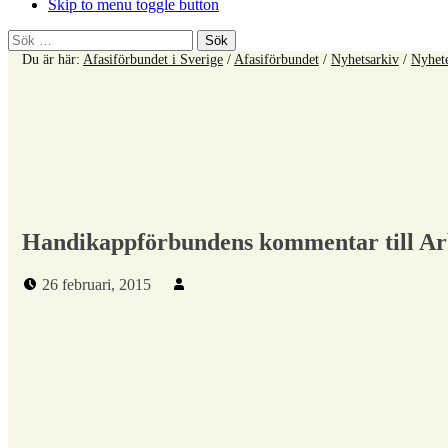
Skip to menu toggle button
Sök
efter:
Du är här:
Afasiförbundet i Sverige
/
Afasiförbundet
/
Nyhetsarkiv
/
Nyhet
Handikappförbundens kommentar till Arb
Publicerad den:
Skriven av:
26 februari, 2015