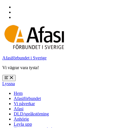
Hoppa
till
Hoppa
huvudnavigering
till
Hoppa
huvudinnehåll
till
sidfoten
Afasiförbundet i Sverige
Vi vägrar vara tysta!
Öppna
Lyssna
meny:
%s
Hem
Afasiförbundet
Vi påverkar
Afasi
DLD/språkstörning
Anhörig
Levla upp