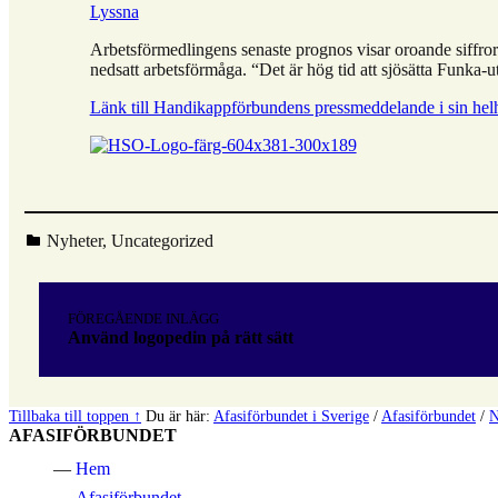
Lyssna
Arbetsförmedlingens senaste prognos visar oroande siffro
nedsatt arbetsförmåga. “Det är hög tid att sjösätta Funka
Länk till Handikappförbundens pressmeddelande i sin hel
Kategoriserad i:
Nyheter
,
Uncategorized
Hoppa
tillbaka
Inläggsnavigering
till
FÖREGÅENDE INLÄGG
huvudnavigeringen
Använd logopedin på rätt sätt
Tillbaka till toppen ↑
Du är här:
Afasiförbundet i Sverige
/
Afasiförbundet
/
N
AFASIFÖRBUNDET
Hem
Afasiförbundet