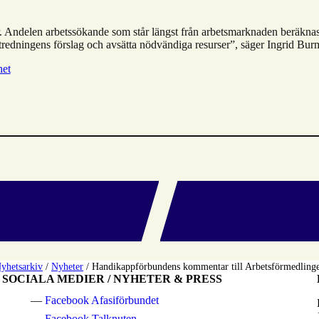
r. Andelen arbetssökande som står längst från arbetsmarknaden beräknas
-utredningens förslag och avsätta nödvändiga resurser”, säger Ingrid 
het
yhetsarkiv
/
Nyheter
/
Handikappförbundens kommentar till Arbetsförmedlinge
SOCIALA MEDIER / NYHETER & PRESS
Facebook Afasiförbundet
Facebook Talknuten