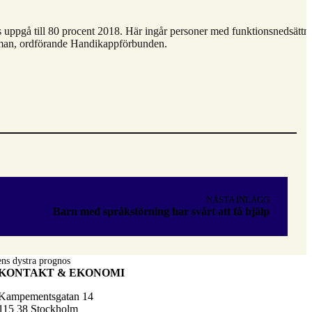
 uppgå till 80 procent 2018. Här ingår personer med funktionsnedsättn
Burman, ordförande Handikappförbunden.
NÄSTA INLÄGG
Barn med språkstörning har svårt att få hjälp
ns dystra prognos
KONTAKT & EKONOMI
Kampementsgatan 14
115 38 Stockholm