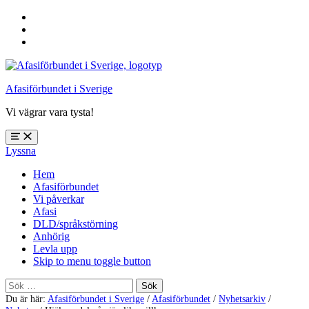
Hoppa
till
Hoppa
huvudnavigering
till
Hoppa
huvudinnehåll
till
sidfoten
Afasiförbundet i Sverige
Vi vägrar vara tysta!
Öppna
Lyssna
meny:
%s
Hem
Afasiförbundet
Vi påverkar
Afasi
DLD/språkstörning
Anhörig
Levla upp
Skip to menu toggle button
Sök
efter:
Du är här:
Afasiförbundet i Sverige
/
Afasiförbundet
/
Nyhetsarkiv
/