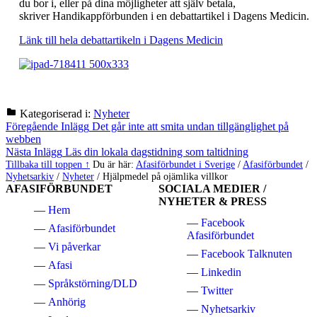
du bor i, eller på dina möjligheter att själv betala,
skriver Handikappförbunden i en debattartikel i Dagens Medicin.
Länk till hela debattartikeln i Dagens Medicin
Kategoriserad i:
Nyheter
Hoppa
Inläggsnavigering
Föregående Inlägg
Det går inte att smita undan tillgänglighet på
tillbaka
webben
till
Nästa Inlägg
Läs din lokala dagstidning som taltidning
huvudnavigeringen
Tillbaka till toppen ↑
Du är här:
Afasiförbundet i Sverige
/
Afasiförbundet
/
Nyhetsarkiv
/
Nyheter
/
Hjälpmedel på ojämlika villkor
AFASIFÖRBUNDET
SOCIALA MEDIER /
NYHETER & PRESS
Hem
Facebook
Afasiförbundet
Afasiförbundet
Vi påverkar
Facebook Talknuten
Afasi
Linkedin
Språkstörning/DLD
Twitter
Anhörig
Nyhetsarkiv