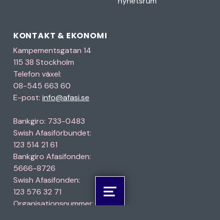
nyhetsrum
KONTAKT & EKONOMI
Kampementsgatan 14
115 38 Stockholm
Telefon växel:
08-545 663 60
E-post:
info@afasi.se
Bankgiro: 733-0483
Swish Afasiförbundet:
123 514 21 61
Bankgiro Afasifonden:
5666-8726
Swish Afasifonden:
123 576 32 71
Öppna meny: %s
Organisationsnummer:
802010-2441