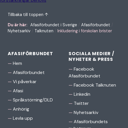
förstärkningar behövs
Tillbaka till toppen ↑
Du är här:
Afasiförbundet i Sverige
/
Afasiförbundet
/
Nyhetsarkiv
/
Talknuten
/
Inkludering i förskolan brister
AFASIFÖRBUNDET
SOCIALA MEDIER /
NYHETER & PRESS
Hem
Facebook
Afasiförbundet
Afasiförbundet
Vi påverkar
Facebook Talknuten
Afasi
Linkedin
Språkstörning/DLD
Twitter
Anhörig
Nyhetsarkiv
Levla upp
Afasiförbundets