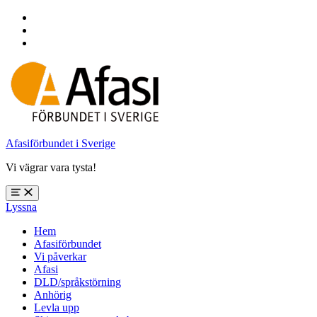
Hoppa
till
Hoppa
huvudnavigering
till
Hoppa
huvudinnehåll
till
sidfoten
Afasiförbundet i Sverige
Vi vägrar vara tysta!
Öppna
Lyssna
meny:
%s
Hem
Afasiförbundet
Vi påverkar
Afasi
DLD/språkstörning
Anhörig
Levla upp