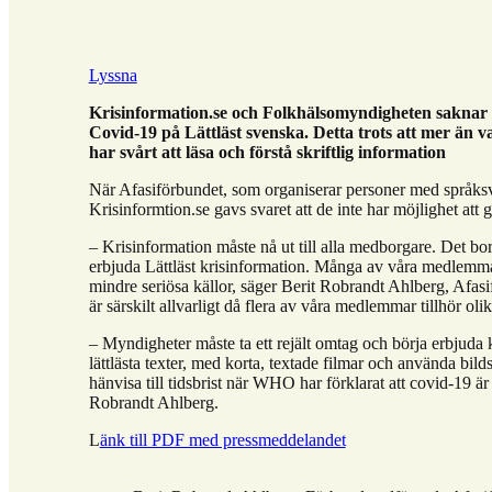
Lyssna
Krisinformation.se och Folkhälsomyndigheten saknar
Covid-19 på Lättläst svenska. Detta trots att mer än 
har svårt att läsa och förstå skriftlig information
När Afasiförbundet, som organiserar personer med språksv
Krisinformtion.se gavs svaret att de inte har möjlighet att 
– Krisinformation måste nå ut till alla medborgare. Det bor
erbjuda Lättläst krisinformation. Många av våra medlemmar
mindre seriösa källor, säger Berit Robrandt Ahlberg, Afas
är särskilt allvarligt då flera av våra medlemmar tillhör oli
– Myndigheter måste ta ett rejält omtag och börja erbjuda
lättlästa texter, med korta, textade filmar och använda bilds
hänvisa till tidsbrist när WHO har förklarat att covid-19 ä
Robrandt Ahlberg.
L
änk till PDF med pressmeddelandet