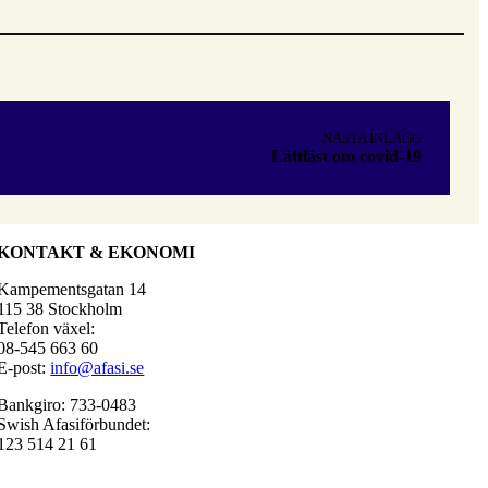
NÄSTA INLÄGG
Lättläst om covid-19
KONTAKT & EKONOMI
Kampementsgatan 14
115 38 Stockholm
Telefon växel:
08-545 663 60
E-post:
info@afasi.se
Bankgiro: 733-0483
Swish Afasiförbundet:
123 514 21 61
Bankgiro Afasifonden:
5666-8726