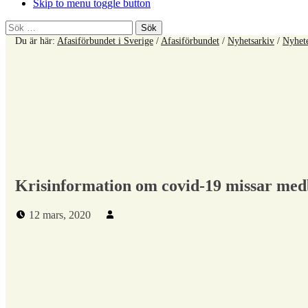
Skip to menu toggle button
Sök
efter:
Du är här:
Afasiförbundet i Sverige
/
Afasiförbundet
/
Nyhetsarkiv
/
Nyhet
Krisinformation om covid-19 missar me
Publicerad den:
Skriven av:
12 mars, 2020