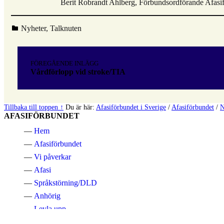
Berit Robrandt Ahlberg, Förbundsordförande Afasi
Kategoriserad i:
Nyheter
,
Talknuten
Hoppa
tillbaka
Inläggsnavigering
till
FÖREGÅENDE INLÄGG
huvudnavigeringen
Vårdförlopp vid stroke/TIA
Tillbaka till toppen ↑
Du är här:
Afasiförbundet i Sverige
/
Afasiförbundet
/
N
AFASIFÖRBUNDET
Hem
Afasiförbundet
Vi påverkar
Afasi
Språkstörning/DLD
Anhörig
Levla upp