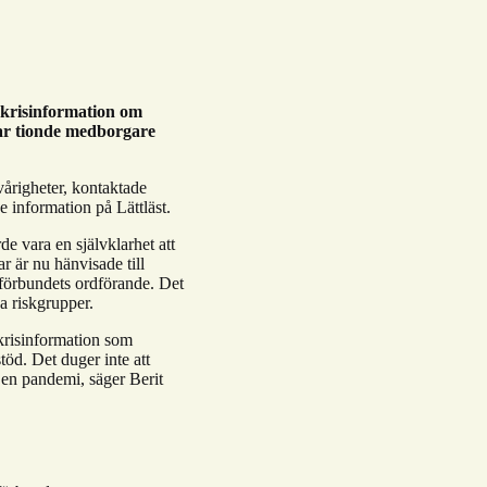
 krisinformation om
var tionde medborgare
årigheter, kontaktade
ge information på Lättläst.
de vara en självklarhet att
 är nu hänvisade till
iförbundets ordförande. Det
ka riskgrupper.
 krisinformation som
töd. Det duger inte att
r en pandemi, säger Berit