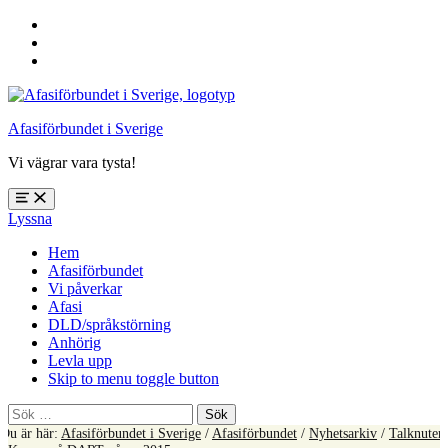
Hoppa
till
Hoppa
huvudnavigering
till
Hoppa
huvudinnehåll
till
sidfoten
Afasiförbundet i Sverige
Vi vägrar vara tysta!
Öppna
Lyssna
meny:
%s
Hem
Afasiförbundet
Vi påverkar
Afasi
DLD/språkstörning
Anhörig
Levla upp
Skip to menu toggle button
Sök
efter:
Du är här:
Afasiförbundet i Sverige
/
Afasiförbundet
/
Nyhetsarkiv
/
Talknuten