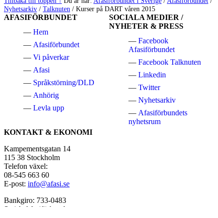
Tillbaka till toppen ↑
Du är här:
Afasiförbundet i Sverige
/
Afasiförbundet
/
Nyhetsarkiv
/
Talknuten
/
Kurser på DART våren 2015
AFASIFÖRBUNDET
SOCIALA MEDIER /
NYHETER & PRESS
Hem
Facebook
Afasiförbundet
Afasiförbundet
Vi påverkar
Facebook Talknuten
Afasi
Linkedin
Språkstörning/DLD
Twitter
Anhörig
Nyhetsarkiv
Levla upp
Afasiförbundets
nyhetsrum
KONTAKT & EKONOMI
Kampementsgatan 14
115 38 Stockholm
Telefon växel:
08-545 663 60
E-post:
info@afasi.se
Bankgiro: 733-0483
Swish Afasiförbundet:
123 514 21 61