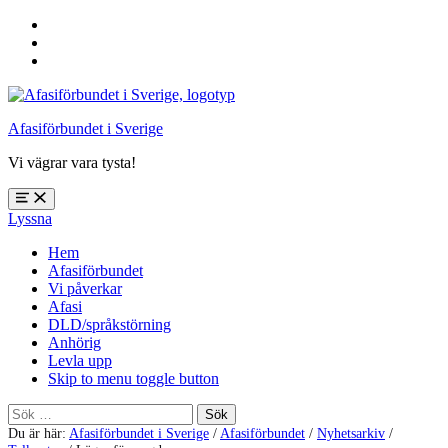
Hoppa
till
Hoppa
huvudnavigering
till
Hoppa
huvudinnehåll
till
sidfoten
Afasiförbundet i Sverige
Vi vägrar vara tysta!
Öppna
Lyssna
meny:
%s
Hem
Afasiförbundet
Vi påverkar
Afasi
DLD/språkstörning
Anhörig
Levla upp
Skip to menu toggle button
Sök
efter:
Du är här:
Afasiförbundet i Sverige
/
Afasiförbundet
/
Nyhetsarkiv
/