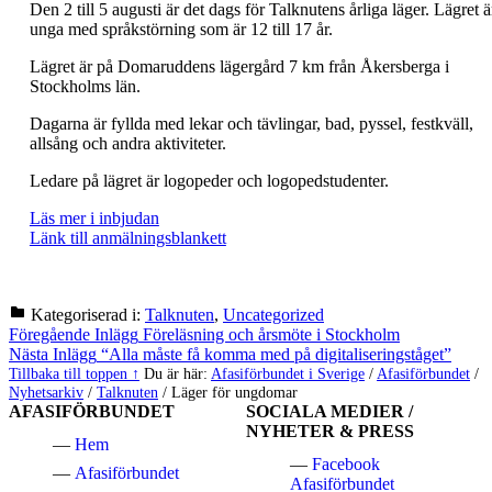
Den 2 till 5 augusti är det dags för Talknutens årliga läger. Lägret ä
unga med språkstörning som är 12 till 17 år.
Lägret är på Domaruddens lägergård 7 km från Åkersberga i
Stockholms län.
Dagarna är fyllda med lekar och tävlingar, bad, pyssel, festkväll,
allsång och andra aktiviteter.
Ledare på lägret är logopeder och logopedstudenter.
Läs mer i inbjudan
Länk till anmälningsblankett
Kategoriserad i:
Talknuten
,
Uncategorized
Hoppa
Inläggsnavigering
Föregående Inlägg
Föreläsning och årsmöte i Stockholm
tillbaka
Nästa Inlägg
“Alla måste få komma med på digitaliseringståget”
till
Tillbaka till toppen ↑
Du är här:
Afasiförbundet i Sverige
/
Afasiförbundet
/
huvudnavigeringen
Nyhetsarkiv
/
Talknuten
/
Läger för ungdomar
AFASIFÖRBUNDET
SOCIALA MEDIER /
NYHETER & PRESS
Hem
Facebook
Afasiförbundet
Afasiförbundet