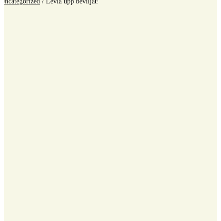
Uncategorized
/
Levla upp beviljat!