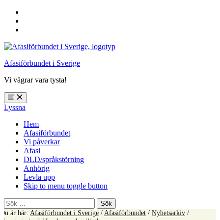
Hoppa
till
Hoppa
huvudnavigering
till
Hoppa
huvudinnehåll
till
sidfoten
Afasiförbundet i Sverige
Vi vägrar vara tysta!
Öppna
Lyssna
meny:
%s
Hem
Afasiförbundet
Vi påverkar
Afasi
DLD/språkstörning
Anhörig
Levla upp
Skip to menu toggle button
Sök
efter:
Du är här:
Afasiförbundet i Sverige
/
Afasiförbundet
/
Nyhetsarkiv
/