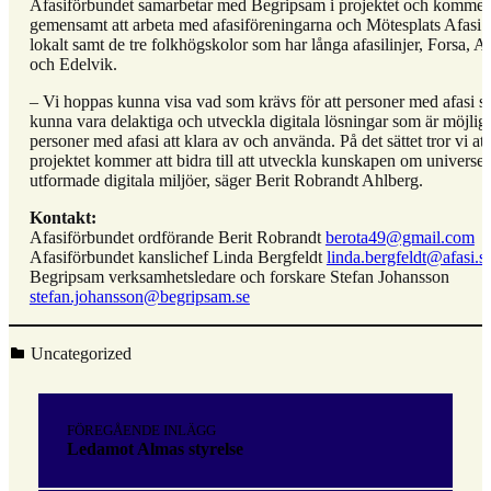
Afasiförbundet samarbetar med Begripsam i projektet och kommer
gemensamt att arbeta med afasiföreningarna och Mötesplats Afasi
lokalt samt de tre folkhögskolor som har långa afasilinjer, Forsa, 
och Edelvik.
– Vi hoppas kunna visa vad som krävs för att personer med afasi s
kunna vara delaktiga och utveckla digitala lösningar som är möjliga
personer med afasi att klara av och använda. På det sättet tror vi att
projektet kommer att bidra till att utveckla kunskapen om universell
utformade digitala miljöer, säger Berit Robrandt Ahlberg.
Kontakt:
Afasiförbundet ordförande Berit Robrandt
berota49@gmail.com
Afasiförbundet kanslichef Linda Bergfeldt
linda.bergfeldt@afasi.s
Begripsam verksamhetsledare och forskare Stefan Johansson
stefan.johansson@begripsam.se
Kategoriserad i:
Uncategorized
Hoppa
tillbaka
Inläggsnavigering
till
FÖREGÅENDE INLÄGG
huvudnavigeringen
Ledamot Almas styrelse