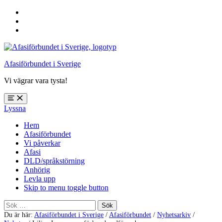
Hoppa
till
Hoppa
huvudnavigering
till
Hoppa
huvudinnehåll
till
sidfoten
Afasiförbundet i Sverige
Vi vägrar vara tysta!
Öppna
Lyssna
meny:
%s
Hem
Afasiförbundet
Vi påverkar
Afasi
DLD/språkstörning
Anhörig
Levla upp
Skip to menu toggle button
Sök
efter:
Du är här:
Afasiförbundet i Sverige
/
Afasiförbundet
/
Nyhetsarkiv
/