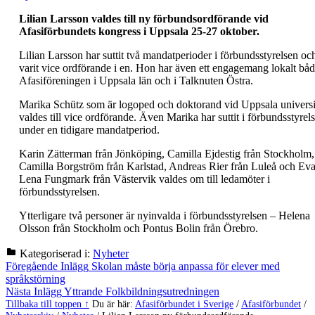
Lilian Larsson valdes till ny förbundsordförande vid
Afasiförbundets kongress i Uppsala 25-27 oktober.
Lilian Larsson har suttit två mandatperioder i förbundsstyrelsen oc
varit vice ordförande i en. Hon har även ett engagemang lokalt båd
Afasiföreningen i Uppsala län och i Talknuten Östra.
Marika Schütz som är logoped och doktorand vid Uppsala universi
valdes till vice ordförande. Även Marika har suttit i förbundsstyrel
under en tidigare mandatperiod.
Karin Zätterman från Jönköping, Camilla Ejdestig från Stockholm,
Camilla Borgström från Karlstad, Andreas Rier från Luleå och Eva
Lena Fungmark från Västervik valdes om till ledamöter i
förbundsstyrelsen.
Ytterligare två personer är nyinvalda i förbundsstyrelsen – Helena
Olsson från Stockholm och Pontus Bolin från Örebro.
Kategoriserad i:
Nyheter
Hoppa
Inläggsnavigering
Föregående Inlägg
Skolan måste börja anpassa för elever med
tillbaka
språkstörning
till
Nästa Inlägg
Yttrande Folkbildningsutredningen
huvudnavigeringen
Tillbaka till toppen ↑
Du är här:
Afasiförbundet i Sverige
/
Afasiförbundet
/