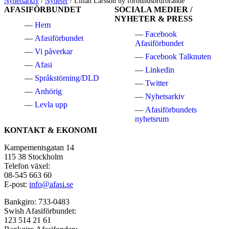
Nyhetsarkiv
/
Nyheter
/
Lilian Larsson ny förbundsordförande
AFASIFÖRBUNDET
SOCIALA MEDIER /
NYHETER & PRESS
Hem
Facebook
Afasiförbundet
Afasiförbundet
Vi påverkar
Facebook Talknuten
Afasi
Linkedin
Språkstörning/DLD
Twitter
Anhörig
Nyhetsarkiv
Levla upp
Afasiförbundets
nyhetsrum
KONTAKT & EKONOMI
Kampementsgatan 14
115 38 Stockholm
Telefon växel:
08-545 663 60
E-post:
info@afasi.se
Bankgiro: 733-0483
Swish Afasiförbundet:
123 514 21 61