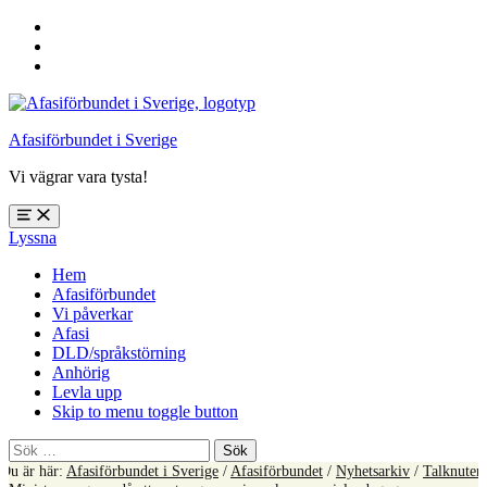
Hoppa
till
Hoppa
huvudnavigering
till
Hoppa
huvudinnehåll
till
sidfoten
Afasiförbundet i Sverige
Vi vägrar vara tysta!
Öppna
Lyssna
meny:
%s
Hem
Afasiförbundet
Vi påverkar
Afasi
DLD/språkstörning
Anhörig
Levla upp
Skip to menu toggle button
Sök
efter:
Du är här:
Afasiförbundet i Sverige
/
Afasiförbundet
/
Nyhetsarkiv
/
Talknuten