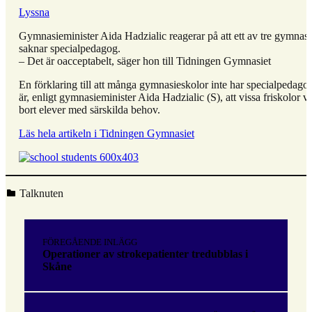
Lyssna
Gymnasieminister Aida Hadzialic reagerar på att ett av tre gymnasi
saknar specialpedagog.
– Det är oacceptabelt, säger hon till Tidningen Gymnasiet
En förklaring till att många gymnasieskolor inte har specialpedago
är, enligt gymnasieminister Aida Hadzialic (S), att vissa friskolor vä
bort elever med särskilda behov.
Läs hela artikeln i Tidningen Gymnasiet
Kategoriserad i:
Talknuten
Hoppa
tillbaka
Inläggsnavigering
till
FÖREGÅENDE INLÄGG
huvudnavigeringen
Operationer av strokepatienter tredubblas i
Skåne