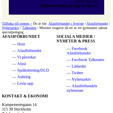
NÄSTA INLÄGG
Talknuten södra på väg att startas
Tillbaka till toppen ↑
Du är här:
Afasiförbundet i Sverige
/
Afasiförbundet
/
Nyhetsarkiv
/
Talknuten
/
Minister reagerar då ett av tre gymnasier saknar
specialpedagog.
AFASIFÖRBUNDET
SOCIALA MEDIER /
NYHETER & PRESS
Hem
Facebook
Afasiförbundet
Afasiförbundet
Vi påverkar
Facebook Talknuten
Afasi
Linkedin
Språkstörning/DLD
Twitter
Anhörig
Nyhetsarkiv
Levla upp
Afasiförbundets
nyhetsrum
KONTAKT & EKONOMI
Kampementsgatan 14
115 38 Stockholm