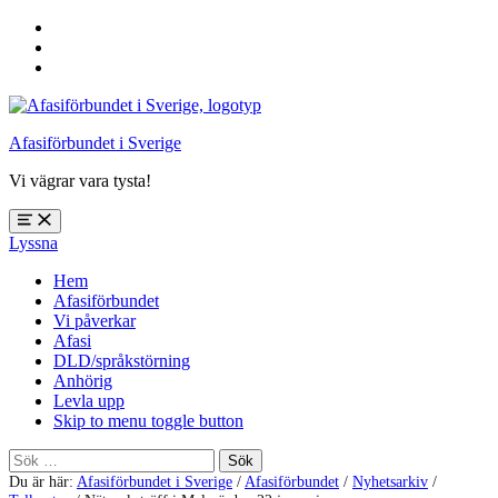
Hoppa
till
Hoppa
huvudnavigering
till
Hoppa
huvudinnehåll
till
sidfoten
Afasiförbundet i Sverige
Vi vägrar vara tysta!
Öppna
Lyssna
meny:
%s
Hem
Afasiförbundet
Vi påverkar
Afasi
DLD/språkstörning
Anhörig
Levla upp
Skip to menu toggle button
Sök
efter:
Du är här:
Afasiförbundet i Sverige
/
Afasiförbundet
/
Nyhetsarkiv
/