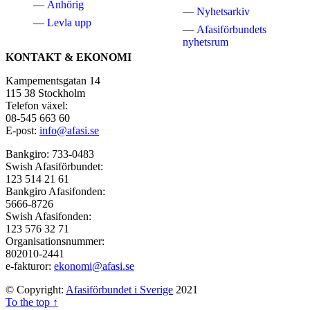
Anhörig
Nyhetsarkiv
Levla upp
Afasiförbundets
nyhetsrum
KONTAKT & EKONOMI
Kampementsgatan 14
115 38 Stockholm
Telefon växel:
08-545 663 60
E-post:
info@afasi.se
Bankgiro: 733-0483
Swish Afasiförbundet:
123 514 21 61
Bankgiro Afasifonden:
5666-8726
Swish Afasifonden:
123 576 32 71
Organisationsnummer:
802010-2441
e-fakturor:
ekonomi@afasi.se
© Copyright:
Afasiförbundet i Sverige
2021
To the top ↑