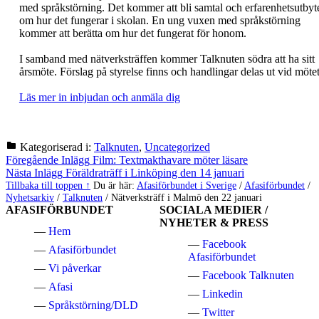
med språkstörning. Det kommer att bli samtal och erfarenhetsutbyt
om hur det fungerar i skolan. En ung vuxen med språkstörning
kommer att berätta om hur det fungerat för honom.
I samband med nätverksträffen kommer Talknuten södra att ha sitt
årsmöte. Förslag på styrelse finns och handlingar delas ut vid möte
Läs mer in inbjudan och anmäla dig
Kategoriserad i:
Talknuten
,
Uncategorized
Hoppa
Inläggsnavigering
Föregående Inlägg
Film: Textmakthavare möter läsare
tillbaka
Nästa Inlägg
Föräldraträff i Linköping den 14 januari
till
Tillbaka till toppen ↑
Du är här:
Afasiförbundet i Sverige
/
Afasiförbundet
/
huvudnavigeringen
Nyhetsarkiv
/
Talknuten
/
Nätverksträff i Malmö den 22 januari
AFASIFÖRBUNDET
SOCIALA MEDIER /
NYHETER & PRESS
Hem
Facebook
Afasiförbundet
Afasiförbundet
Vi påverkar
Facebook Talknuten
Afasi
Linkedin
Språkstörning/DLD
Twitter