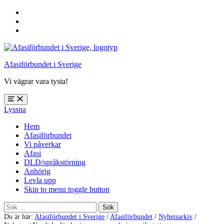
Hoppa
till
Hoppa
huvudnavigering
till
Hoppa
huvudinnehåll
till
sidfoten
Afasiförbundet i Sverige
Vi vägrar vara tysta!
Öppna
Lyssna
meny:
%s
Hem
Afasiförbundet
Vi påverkar
Afasi
DLD/språkstörning
Anhörig
Levla upp
Skip to menu toggle button
Sök
efter:
Du är här:
Afasiförbundet i Sverige
/
Afasiförbundet
/
Nyhetsarkiv
/