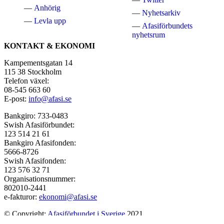
Anhörig
Nyhetsarkiv
Levla upp
Afasiförbundets
nyhetsrum
KONTAKT & EKONOMI
Kampementsgatan 14
115 38 Stockholm
Telefon växel:
08-545 663 60
E-post:
info@afasi.se
Bankgiro: 733-0483
Swish Afasiförbundet:
123 514 21 61
Bankgiro Afasifonden:
5666-8726
Swish Afasifonden:
123 576 32 71
Organisationsnummer:
802010-2441
e-fakturor:
ekonomi@afasi.se
© Copyright:
Afasiförbundet i Sverige
2021
To the top ↑