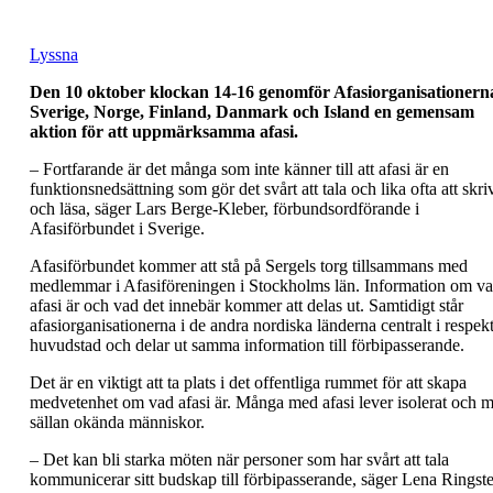
Lyssna
Den 10 oktober klockan 14-16 genomför Afasiorganisationerna
Sverige, Norge, Finland, Danmark och Island en gemensam
aktion för att uppmärksamma afasi.
– Fortfarande är det många som inte känner till att afasi är en
funktionsnedsättning som gör det svårt att tala och lika ofta att skri
och läsa, säger Lars Berge-Kleber, förbundsordförande i
Afasiförbundet i Sverige.
Afasiförbundet kommer att stå på Sergels torg tillsammans med
medlemmar i Afasiföreningen i Stockholms län. Information om v
afasi är och vad det innebär kommer att delas ut. Samtidigt står
afasiorganisationerna i de andra nordiska länderna centralt i respek
huvudstad och delar ut samma information till förbipasserande.
Det är en viktigt att ta plats i det offentliga rummet för att skapa
medvetenhet om vad afasi är. Många med afasi lever isolerat och m
sällan okända människor.
– Det kan bli starka möten när personer som har svårt att tala
kommunicerar sitt budskap till förbipasserande, säger Lena Ringst