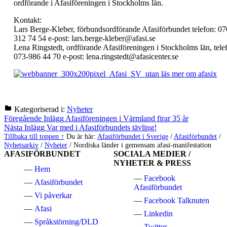
ordförande i Afasiföreningen i Stockholms län.
Kontakt:
Lars Berge-Kleber, förbundsordförande Afasiförbundet telefon: 07
312 74 54 e-post: lars.berge-kleber@afasi.se
Lena Ringstedt, ordförande Afasiföreningen i Stockholms län, tele
073-986 44 70 e-post: lena.ringstedt@afasicenter.se
Kategoriserad i:
Nyheter
Hoppa
Inläggsnavigering
Föregående Inlägg
Afasiföreningen i Värmland firar 35 år
tillbaka
Nästa Inlägg
Var med i Afasiförbundets tävling!
till
Tillbaka till toppen ↑
Du är här:
Afasiförbundet i Sverige
/
Afasiförbundet
/
huvudnavigeringen
Nyhetsarkiv
/
Nyheter
/
Nordiska länder i gemensam afasi-manifestation
AFASIFÖRBUNDET
SOCIALA MEDIER /
NYHETER & PRESS
Hem
Facebook
Afasiförbundet
Afasiförbundet
Vi påverkar
Facebook Talknuten
Afasi
Linkedin
Språkstörning/DLD
Twitter