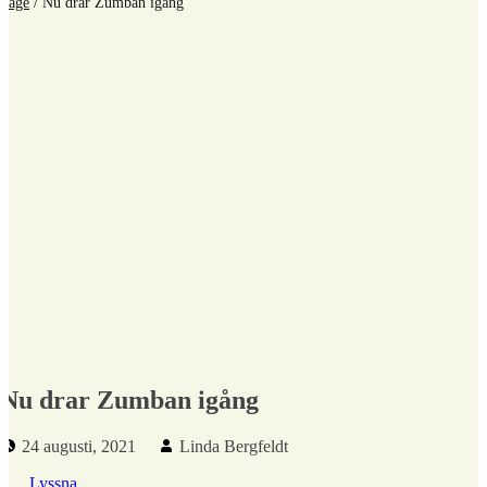
Page
/
Nu drar Zumban igång
Nu drar Zumban igång
Publicerad den:
Skriven av:
24 augusti, 2021
Linda Bergfeldt
Lyssna