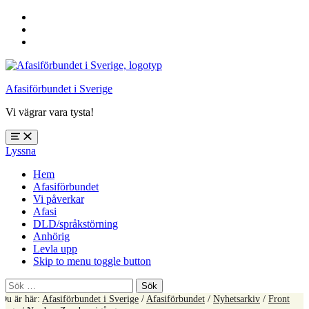
Hoppa
till
Hoppa
huvudnavigering
till
Hoppa
huvudinnehåll
till
sidfoten
Afasiförbundet i Sverige
Vi vägrar vara tysta!
Öppna
Lyssna
meny:
%s
Hem
Afasiförbundet
Vi påverkar
Afasi
DLD/språkstörning
Anhörig
Levla upp
Skip to menu toggle button
Sök
efter:
Du är här:
Afasiförbundet i Sverige
/
Afasiförbundet
/
Nyhetsarkiv
/
Front