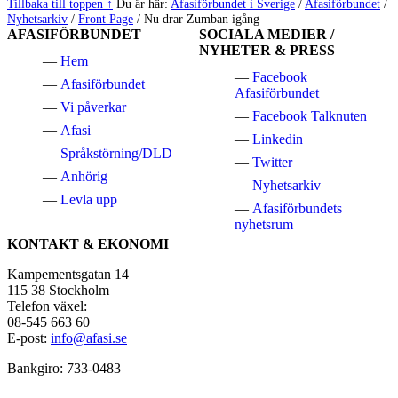
Tillbaka till toppen ↑
Du är här:
Afasiförbundet i Sverige
/
Afasiförbundet
/
Nyhetsarkiv
/
Front Page
/
Nu drar Zumban igång
AFASIFÖRBUNDET
SOCIALA MEDIER /
NYHETER & PRESS
Hem
Facebook
Afasiförbundet
Afasiförbundet
Vi påverkar
Facebook Talknuten
Afasi
Linkedin
Språkstörning/DLD
Twitter
Anhörig
Nyhetsarkiv
Levla upp
Afasiförbundets
nyhetsrum
KONTAKT & EKONOMI
Kampementsgatan 14
115 38 Stockholm
Telefon växel:
08-545 663 60
E-post:
info@afasi.se
Bankgiro: 733-0483
Swish Afasiförbundet: