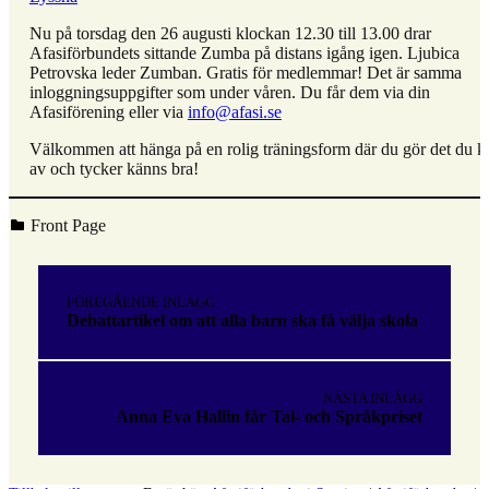
Nu på torsdag den 26 augusti klockan 12.30 till 13.00 drar
Afasiförbundets sittande Zumba på distans igång igen. Ljubica
Petrovska leder Zumban. Gratis för medlemmar! Det är samma
inloggningsuppgifter som under våren. Du får dem via din
Afasiförening eller via
info@afasi.se
Välkommen att hänga på en rolig träningsform där du gör det du kl
av och tycker känns bra!
Kategoriserad i:
Front Page
Hoppa
tillbaka
Inläggsnavigering
till
FÖREGÅENDE INLÄGG
huvudnavigeringen
Debattartikel om att alla barn ska få välja skola
NÄSTA INLÄGG
Anna Eva Hallin får Tal- och Språkpriset