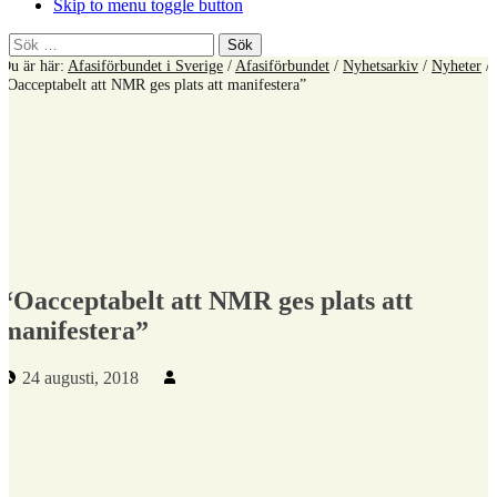
Skip to menu toggle button
Sök
efter:
Du är här:
Afasiförbundet i Sverige
/
Afasiförbundet
/
Nyhetsarkiv
/
Nyheter
/
“Oacceptabelt att NMR ges plats att manifestera”
“Oacceptabelt att NMR ges plats att
manifestera”
Publicerad den:
Skriven av:
24 augusti, 2018