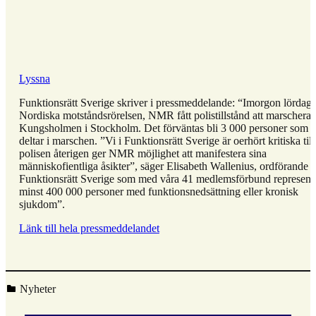
Lyssna
Funktionsrätt Sverige skriver i pressmeddelande: “Imorgon lördag 
Nordiska motståndsrörelsen, NMR fått polistillstånd att marschera 
Kungsholmen i Stockholm. Det förväntas bli 3 000 personer som
deltar i marschen. ”Vi i Funktionsrätt Sverige är oerhört kritiska till 
polisen återigen ger NMR möjlighet att manifestera sina
människofientliga åsikter”, säger Elisabeth Wallenius, ordförande i
Funktionsrätt Sverige som med våra 41 medlemsförbund represent
minst 400 000 personer med funktionsnedsättning eller kronisk
sjukdom”.
Länk till hela pressmeddelandet
Kategoriserad i:
Nyheter
Hoppa
tillbaka