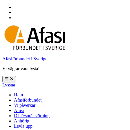
Hoppa
till
Hoppa
huvudnavigering
till
Hoppa
huvudinnehåll
till
sidfoten
Afasiförbundet i Sverige
Vi vägrar vara tysta!
Öppna
Lyssna
meny:
%s
Hem
Afasiförbundet
Vi påverkar
Afasi
DLD/språkstörning
Anhörig
Levla upp