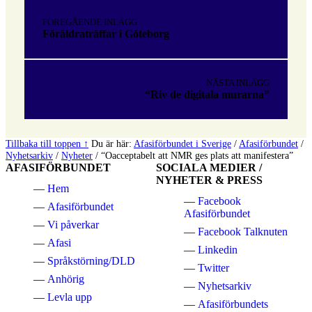
Inläggsnavigering
till
FÖREGÅENDE INLÄGG
huvudnavigeringen
Föräldraträffar i Göteborg
NÄSTA INLÄGG
“Riv de digitala murarna”
Tillbaka till toppen ↑
Du är här:
Afasiförbundet i Sverige
/
Afasiförbundet
/
Nyhetsarkiv
/
Nyheter
/
“Oacceptabelt att NMR ges plats att manifestera”
AFASIFÖRBUNDET
SOCIALA MEDIER /
NYHETER & PRESS
Hem
Facebook
Afasiförbundet
Afasiförbundet
Vi påverkar
Facebook Talknuten
Afasi
Linkedin
Språkstörning/DLD
Twitter
Anhörig
Nyhetsarkiv
Levla upp
Afasiförbundets