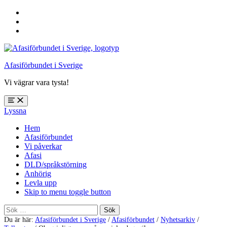
Hoppa
till
Hoppa
huvudnavigering
till
Hoppa
huvudinnehåll
till
sidfoten
Afasiförbundet i Sverige
Vi vägrar vara tysta!
Öppna
Lyssna
meny:
%s
Hem
Afasiförbundet
Vi påverkar
Afasi
DLD/språkstörning
Anhörig
Levla upp
Skip to menu toggle button
Sök
efter:
Du är här:
Afasiförbundet i Sverige
/
Afasiförbundet
/
Nyhetsarkiv
/