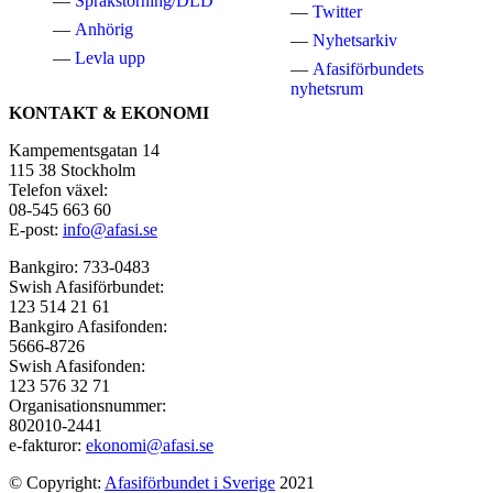
Språkstörning/DLD
Twitter
Anhörig
Nyhetsarkiv
Levla upp
Afasiförbundets
nyhetsrum
KONTAKT & EKONOMI
Kampementsgatan 14
115 38 Stockholm
Telefon växel:
08-545 663 60
E-post:
info@afasi.se
Bankgiro: 733-0483
Swish Afasiförbundet:
123 514 21 61
Bankgiro Afasifonden:
5666-8726
Swish Afasifonden:
123 576 32 71
Organisationsnummer:
802010-2441
e-fakturor:
ekonomi@afasi.se
© Copyright:
Afasiförbundet i Sverige
2021