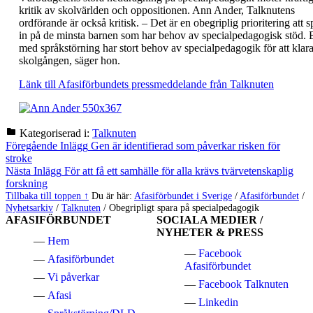
kritik av skolvärlden och oppositionen. Ann Ander, Talknutens
ordförande är också kritisk. – Det är en obegriplig prioritering att s
in på de minsta barnen som har behov av specialpedagogisk stöd. 
med språkstörning har stort behov av specialpedagogik för att klar
skolgången, säger hon.
Länk till Afasiförbundets pressmeddelande från Talknuten
Kategoriserad i:
Talknuten
Hoppa
Inläggsnavigering
Föregående Inlägg
Gen är identifierad som påverkar risken för
tillbaka
stroke
till
Nästa Inlägg
För att få ett samhälle för alla krävs tvärvetenskaplig
huvudnavigeringen
forskning
Tillbaka till toppen ↑
Du är här:
Afasiförbundet i Sverige
/
Afasiförbundet
/
Nyhetsarkiv
/
Talknuten
/
Obegripligt spara på specialpedagogik
AFASIFÖRBUNDET
SOCIALA MEDIER /
NYHETER & PRESS
Hem
Facebook
Afasiförbundet
Afasiförbundet
Vi påverkar
Facebook Talknuten
Afasi
Linkedin