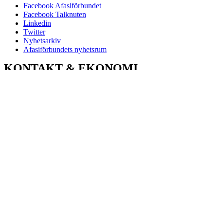
Facebook Afasiförbundet
Facebook Talknuten
Linkedin
Twitter
Nyhetsarkiv
Afasiförbundets nyhetsrum
KONTAKT & EKONOMI
Kampementsgatan 14
115 38 Stockholm
Telefon växel:
08-545 663 60
E-post:
info@afasi.se
Bankgiro: 733-0483
Swish Afasiförbundet:
123 514 21 61
Bankgiro Afasifonden:
5666-8726
Swish Afasifonden:
123 576 32 71
Organisationsnummer:
802010-2441
e-fakturor:
ekonomi@afasi.se