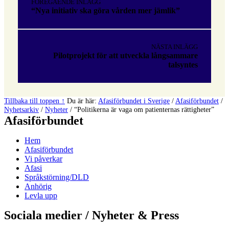
FÖREGÅENDE INLÄGG
huvudnavigeringen
“Nya initiativ ska göra vården mer jämlik”
NÄSTA INLÄGG
Pilotprojekt för att utveckla långsammare
talsyntes
Tillbaka till toppen ↑
Du är här:
Afasiförbundet i Sverige
/
Afasiförbundet
/
Nyhetsarkiv
/
Nyheter
/
“Politikerna är vaga om patienternas rättigheter”
Afasiförbundet
Hem
Afasiförbundet
Vi påverkar
Afasi
Språkstörning/DLD
Anhörig
Levla upp
Sociala medier / Nyheter & Press