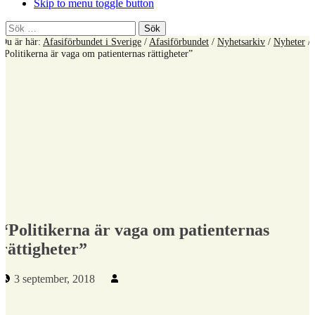
Skip to menu toggle button
Sök
efter:
Du är här:
Afasiförbundet i Sverige
/
Afasiförbundet
/
Nyhetsarkiv
/
Nyheter
/
“Politikerna är vaga om patienternas rättigheter”
“Politikerna är vaga om patienternas
rättigheter”
Publicerad den:
Skriven av:
3 september, 2018