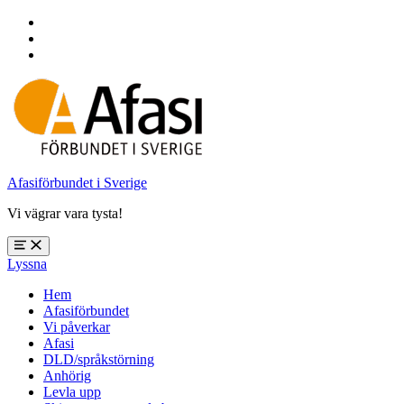
Hoppa
till
Hoppa
huvudnavigering
till
Hoppa
huvudinnehåll
till
sidfoten
Afasiförbundet i Sverige
Vi vägrar vara tysta!
Öppna
Lyssna
meny:
%s
Hem
Afasiförbundet
Vi påverkar
Afasi
DLD/språkstörning
Anhörig
Levla upp