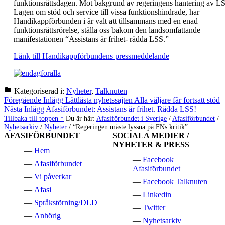
funktionsrättsdagen. Mot bakgrund av regeringens hantering av L
Lagen om stöd och service till vissa funktionshindrade, har
Handikappförbunden i år valt att tillsammans med en enad
funktionsrättsrörelse, ställa oss bakom den landsomfattande
manifestationen “Assistans är frihet- rädda LSS.”
Länk till Handikappförbundens pressmeddelande
Kategoriserad i:
Nyheter
,
Talknuten
Hoppa
Inläggsnavigering
Föregående Inlägg
Lättlästa nyhetssajten Alla väljare får fortsatt stöd
tillbaka
Nästa Inlägg
Afasiförbundet: Assistans är frihet. Rädda LSS!
till
Tillbaka till toppen ↑
Du är här:
Afasiförbundet i Sverige
/
Afasiförbundet
/
huvudnavigeringen
Nyhetsarkiv
/
Nyheter
/
“Regeringen måste lyssna på FNs kritik”
AFASIFÖRBUNDET
SOCIALA MEDIER /
NYHETER & PRESS
Hem
Facebook
Afasiförbundet
Afasiförbundet
Vi påverkar
Facebook Talknuten
Afasi
Linkedin
Språkstörning/DLD
Twitter
Anhörig
Nyhetsarkiv