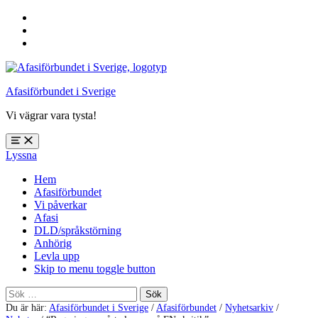
Hoppa
till
Hoppa
huvudnavigering
till
Hoppa
huvudinnehåll
till
sidfoten
Afasiförbundet i Sverige
Vi vägrar vara tysta!
Öppna
Lyssna
meny:
%s
Hem
Afasiförbundet
Vi påverkar
Afasi
DLD/språkstörning
Anhörig
Levla upp
Skip to menu toggle button
Sök
efter:
Du är här:
Afasiförbundet i Sverige
/
Afasiförbundet
/
Nyhetsarkiv
/