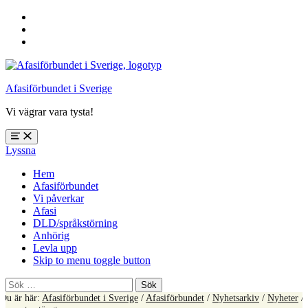
Hoppa
till
Hoppa
huvudnavigering
till
Hoppa
huvudinnehåll
till
sidfoten
Afasiförbundet i Sverige
Vi vägrar vara tysta!
Öppna
Lyssna
meny:
%s
Hem
Afasiförbundet
Vi påverkar
Afasi
DLD/språkstörning
Anhörig
Levla upp
Skip to menu toggle button
Sök
efter:
Du är här:
Afasiförbundet i Sverige
/
Afasiförbundet
/
Nyhetsarkiv
/
Nyheter
/