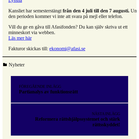
Lyssna
Kansliet har semesterstängt
från den 4 juli till den 7 augusti.
Und
den perioden kommer vi inte att svara på mejl eller telefon.
Vill du ge en gåva till Afasifonden? Du kan själv skriva ut ett
minneskort via webben.
Läs mer här
Fakturor skickas till:
ekonomi@afasi.se
Kategoriserad i:
Nyheter
Hoppa
tillbaka
Inläggsnavigering
till
FÖREGÅENDE INLÄGG
huvudnavigeringen
Partianalys av funktionsrätt
NÄSTA INLÄGG
Reformera rättshjälpssystemet och stärk
rättsskyddet!