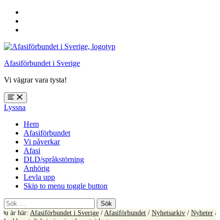
Hoppa
till
Hoppa
huvudnavigering
till
Hoppa
huvudinnehåll
till
sidfoten
Afasiförbundet i Sverige
Vi vägrar vara tysta!
Öppna
Lyssna
meny:
%s
Hem
Afasiförbundet
Vi påverkar
Afasi
DLD/språkstörning
Anhörig
Levla upp
Skip to menu toggle button
Sök
efter:
Du är här:
Afasiförbundet i Sverige
/
Afasiförbundet
/
Nyhetsarkiv
/
Nyheter
/