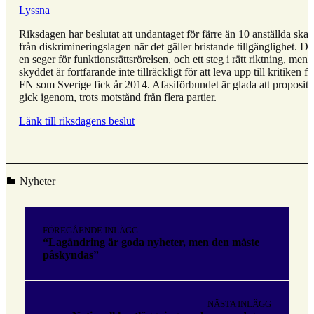
Lyssna
Riksdagen har beslutat att undantaget för färre än 10 anställda ska 
från diskrimineringslagen när det gäller bristande tillgänglighet. De
en seger för funktionsrättsrörelsen, och ett steg i rätt riktning, men
skyddet är fortfarande inte tillräckligt för att leva upp till kritiken fr
FN som Sverige fick år 2014. Afasiförbundet är glada att proposit
gick igenom, trots motstånd från flera partier.
Länk till riksdagens beslut
Kategoriserad i:
Nyheter
Hoppa
tillbaka
Inläggsnavigering
till
FÖREGÅENDE INLÄGG
huvudnavigeringen
“Lagändring är goda nyheter, men den måste
påskyndas”
NÄSTA INLÄGG